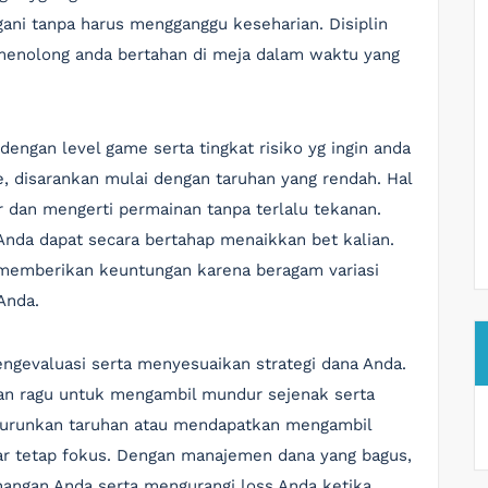
gani tanpa harus mengganggu keseharian. Disiplin
 menolong anda bertahan di meja dalam waktu yang
dengan level game serta tingkat risiko yg ingin anda
, disarankan mulai dengan taruhan yang rendah. Hal
 dan mengerti permainan tanpa terlalu tekanan.
da dapat secara bertahap menaikkan bet kalian.
 memberikan keuntungan karena beragam variasi
Anda.
engevaluasi serta menyesuaikan strategi dana Anda.
gan ragu untuk mengambil mundur sejenak serta
nurunkan taruhan atau mendapatkan mengambil
agar tetap fokus. Dengan manajemen dana yang bagus,
ngan Anda serta mengurangi loss Anda ketika