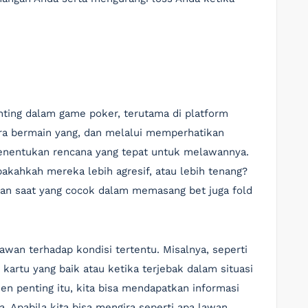
nting dalam game poker, terutama di platform
ara bermain yang, dan melalui memperhatikan
menentukan rencana yang tepat untuk melawannya.
pakahkah mereka lebih agresif, atau lebih tenang?
pan saat yang cocok dalam memasang bet juga fold
lawan terhadap kondisi tertentu. Misalnya, seperti
kartu yang baik atau ketika terjebak dalam situasi
 penting itu, kita bisa mendapatkan informasi
 Apabila kita bisa mengira seperti apa lawan