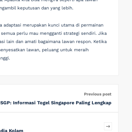
ngambil keputusan dan yang lebih.
nya adaptasi merupakan kunci utama di permainan
 semua perlu mau mengganti strategi sendiri. Jika
iasi lain dan amati bagaimana lawan respon. Ketika
menyesatkan lawan, peluang untuk meraih
nggi.
Previous post
SGP: Informasi Togel Singapore Paling Lengkap
dia Kolam