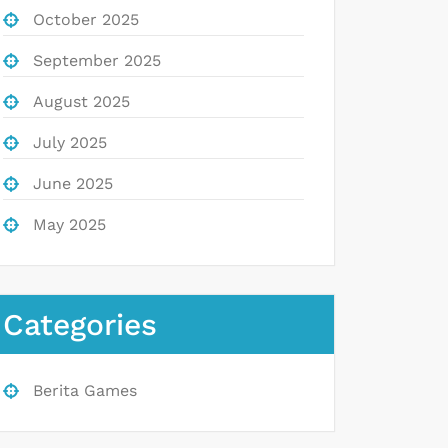
October 2025
September 2025
August 2025
July 2025
June 2025
May 2025
Categories
Berita Games