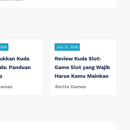
2026
July 31, 2026
ukkan Kuda
Review Kuda Slot:
uda: Panduan
Game Slot yang Wajib
p
Harus Kamu Mainkan
Games
Berita Games