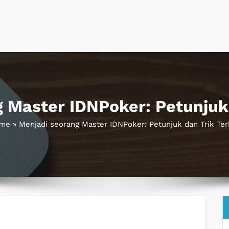
 Master IDNPoker: Petunjuk 
me
»
Menjadi seorang Master IDNPoker: Petunjuk dan Trik Ter