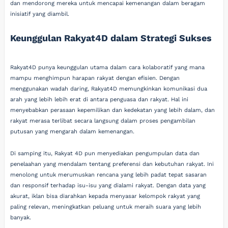
dan mendorong mereka untuk mencapai kemenangan dalam beragam
inisiatif yang diambil.
Keunggulan Rakyat4D dalam Strategi Sukses
Rakyat4D punya keunggulan utama dalam cara kolaboratif yang mana
mampu menghimpun harapan rakyat dengan efisien. Dengan
menggunakan wadah daring, Rakyat4D memungkinkan komunikasi dua
arah yang lebih lebih erat di antara penguasa dan rakyat. Hal ini
menyebabkan perasaan kepemilikan dan kedekatan yang lebih dalam, dan
rakyat merasa terlibat secara langsung dalam proses pengambilan
putusan yang mengarah dalam kemenangan.
Di samping itu, Rakyat 4D pun menyediakan pengumpulan data dan
penelaahan yang mendalam tentang preferensi dan kebutuhan rakyat. Ini
menolong untuk merumuskan rencana yang lebih padat tepat sasaran
dan responsif terhadap isu-isu yang dialami rakyat. Dengan data yang
akurat, iklan bisa diarahkan kepada menyasar kelompok rakyat yang
paling relevan, meningkatkan peluang untuk meraih suara yang lebih
banyak.