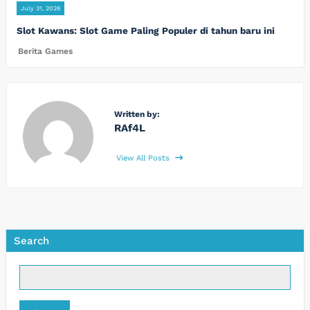
July 31, 2026
Slot Kawans: Slot Game Paling Populer di tahun baru ini
Berita Games
Written by:
RAf4L
View All Posts
Search