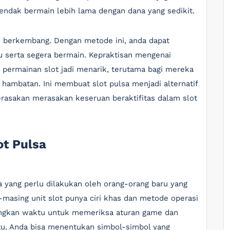
endak bermain lebih lama dengan dana yang sedikit.
ian berkembang. Dengan metode ini, anda dapat
 serta segera bermain. Kepraktisan mengenai
permainan slot jadi menarik, terutama bagi mereka
hambatan. Ini membuat slot pulsa menjadi alternatif
rasakan merasakan keseruan beraktifitas dalam slot
ot Pulsa
 yang perlu dilakukan oleh orang-orang baru yang
masing unit slot punya ciri khas dan metode operasi
angkan waktu untuk memeriksa aturan game dan
tu, Anda bisa menentukan simbol-simbol yang