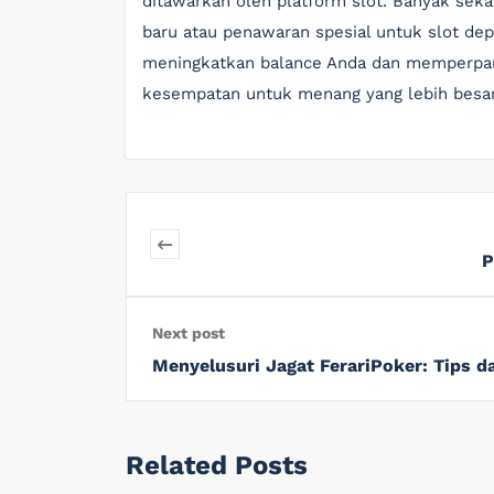
ditawarkan oleh platform slot. Banyak se
baru atau penawaran spesial untuk slot depo
meningkatkan balance Anda dan memperpan
kesempatan untuk menang yang lebih besar
P
Next post
Menyelusuri Jagat FerariPoker: Tips d
Related Posts