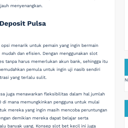
 jauh menyenangkan.
Deposit Pulsa
 opsi menarik untuk pemain yang ingin bermain
h mudah dan efisien. Dengan menggunakan slot
es tanpa harus memerlukan akun bank, sehingga itu
memudahkan pemula untuk ingin uji nasib sendiri
asi yang terlalu sulit.
N
sa juga menawarkan fleksibilitas dalam hal jumlah
000 di mana memungkinkan pengguna untuk mulai
untuk mereka yang ingin masih mencoba peruntungan
engan demikian mereka dapat belajar serta
 banyak uang. Konsep slot bet kecil ini juga