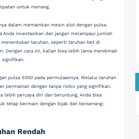
mpatan untuk menang.
innya dalam memainkan mesin slot dengan pulsa.
ela Anda investasikan dan jangan melampaui jumlah
m menentukan taruhan, seperti taruhan bet di
 Dengan cara ini, kalian bisa lebih lama menikmati
signifikan.
gan pulsa 5000 pada permulaannya. Melalui taruhan
an permainan dengan tanpa risiko yang signifikan.
sa lebih percaya diri dan beruntung, Anda bisa
tuk tetap bermain dengan bijak dan bersenang-
uhan Rendah