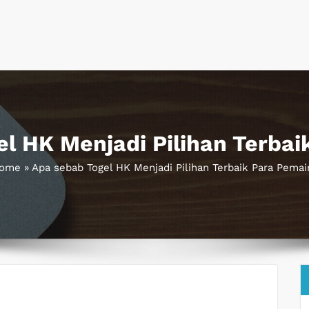
l HK Menjadi Pilihan Terba
ome
»
Apa sebab Togel HK Menjadi Pilihan Terbaik Para Pemai