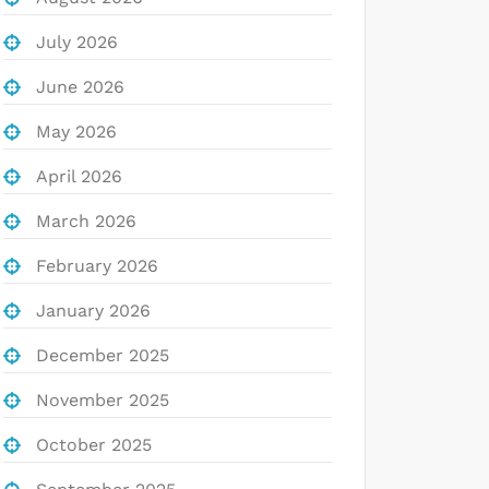
July 2026
June 2026
May 2026
April 2026
March 2026
February 2026
January 2026
December 2025
November 2025
October 2025