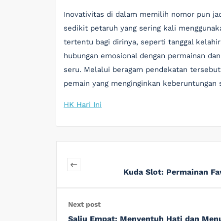
Inovativitas di dalam memilih nomor pun jad
sedikit petaruh yang sering kali menggun
tertentu bagi dirinya, seperti tanggal kelah
hubungan emosional dengan permainan dan
seru. Melalui beragam pendekatan tersebut,
pemain yang menginginkan keberuntungan s
HK Hari Ini
Kuda Slot: Permainan Fa
Next post
Salju Empat: Menyentuh Hati dan Me