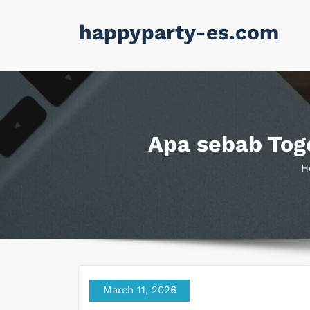
Skip
happyparty-es.com
to
content
Apa sebab Toge
H
March 11, 2026