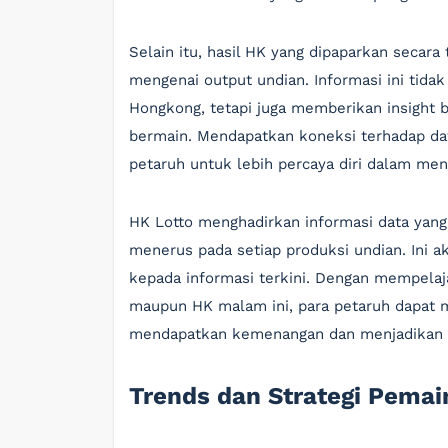
Selain itu, hasil HK yang dipaparkan secara
mengenai output undian. Informasi ini tida
Hongkong, tetapi juga memberikan insight
bermain. Mendapatkan koneksi terhadap d
petaruh untuk lebih percaya diri dalam me
HK Lotto menghadirkan informasi data yang
menerus pada setiap produksi undian. Ini 
kepada informasi terkini. Dengan mempelaja
maupun HK malam ini, para petaruh dapat
mendapatkan kemenangan dan menjadikan p
Trends dan Strategi Pemai