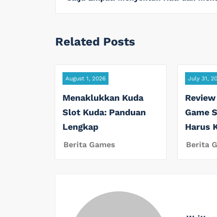
Related Posts
August 1, 2026
July 31, 2
Menaklukkan Kuda
Review 
Slot Kuda: Panduan
Game S
Lengkap
Harus 
Berita Games
Berita 