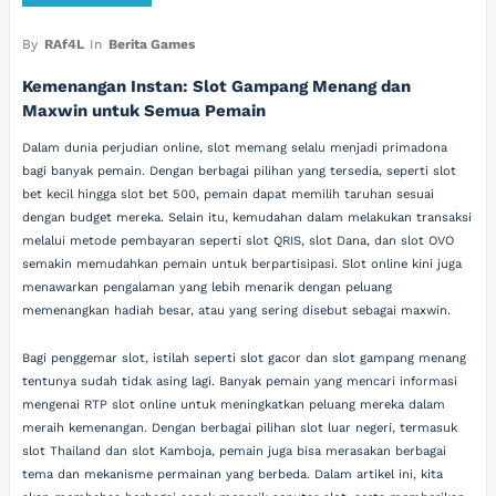
By
RAf4L
In
Berita Games
Kemenangan Instan: Slot Gampang Menang dan
Maxwin untuk Semua Pemain
Dalam dunia perjudian online, slot memang selalu menjadi primadona
bagi banyak pemain. Dengan berbagai pilihan yang tersedia, seperti slot
bet kecil hingga slot bet 500, pemain dapat memilih taruhan sesuai
dengan budget mereka. Selain itu, kemudahan dalam melakukan transaksi
melalui metode pembayaran seperti slot QRIS, slot Dana, dan slot OVO
semakin memudahkan pemain untuk berpartisipasi. Slot online kini juga
menawarkan pengalaman yang lebih menarik dengan peluang
memenangkan hadiah besar, atau yang sering disebut sebagai maxwin.
Bagi penggemar slot, istilah seperti slot gacor dan slot gampang menang
tentunya sudah tidak asing lagi. Banyak pemain yang mencari informasi
mengenai RTP slot online untuk meningkatkan peluang mereka dalam
meraih kemenangan. Dengan berbagai pilihan slot luar negeri, termasuk
slot Thailand dan slot Kamboja, pemain juga bisa merasakan berbagai
tema dan mekanisme permainan yang berbeda. Dalam artikel ini, kita