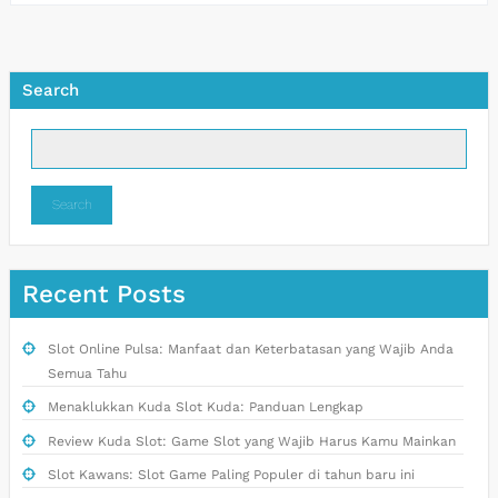
Search
Search
Recent Posts
Slot Online Pulsa: Manfaat dan Keterbatasan yang Wajib Anda
Semua Tahu
Menaklukkan Kuda Slot Kuda: Panduan Lengkap
Review Kuda Slot: Game Slot yang Wajib Harus Kamu Mainkan
Slot Kawans: Slot Game Paling Populer di tahun baru ini