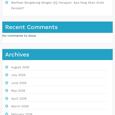
Manfaat Bergabung dengan QQ Harapan: Apa Yang Akan Anda
Peroleh?
Recent Comments
No comments to show.
Archives
August 2026
July 2026
June 2026
May 2026
April 2026
March 2026
February 2026