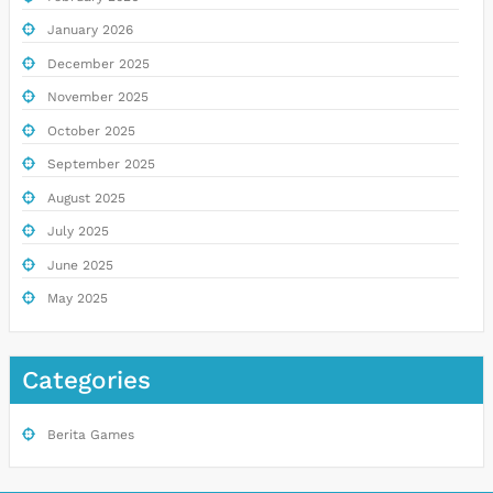
January 2026
December 2025
November 2025
October 2025
September 2025
August 2025
July 2025
June 2025
May 2025
Categories
Berita Games