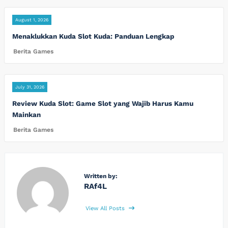
August 1, 2026
Menaklukkan Kuda Slot Kuda: Panduan Lengkap
Berita Games
July 31, 2026
Review Kuda Slot: Game Slot yang Wajib Harus Kamu
Mainkan
Berita Games
Written by:
RAf4L
View All Posts