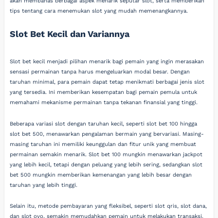
akan membahas berbagai aspek menarik seputar slot, serta memberikan
tips tentang cara menemukan slot yang mudah memenangkannya.
Slot Bet Kecil dan Variannya
Slot bet kecil menjadi pilihan menarik bagi pemain yang ingin merasakan
sensasi permainan tanpa harus mengeluarkan modal besar. Dengan
taruhan minimal, para pemain dapat tetap menikmati berbagai jenis slot
yang tersedia. Ini memberikan kesempatan bagi pemain pemula untuk
memahami mekanisme permainan tanpa tekanan finansial yang tinggi.
Beberapa variasi slot dengan taruhan kecil, seperti slot bet 100 hingga
slot bet 500, menawarkan pengalaman bermain yang bervariasi. Masing-
masing taruhan ini memiliki keunggulan dan fitur unik yang membuat
permainan semakin menarik. Slot bet 100 mungkin menawarkan jackpot
yang lebih kecil, tetapi dengan peluang yang lebih sering, sedangkan slot
bet 500 mungkin memberikan kemenangan yang lebih besar dengan
taruhan yang lebih tinggi.
Selain itu, metode pembayaran yang fleksibel, seperti slot qris, slot dana,
dan slot ovo, semakin memudahkan pemain untuk melakukan transaksi.