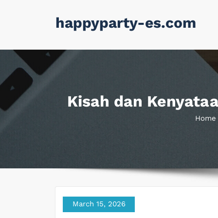
Skip
happyparty-es.com
to
content
Kisah dan Kenyataa
Home
March 15, 2026