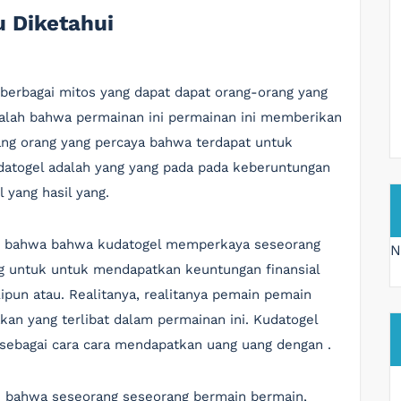
u Diketahui
h berbagai mitos yang dapat dapat orang-orang yang
dalah bahwa permainan ini permainan ini memberikan
ng orang yang percaya bahwa terdapat untuk
atogel adalah yang yang pada pada keberuntungan
 yang hasil yang.
alah bahwa bahwa kudatogel memperkaya seseorang
N
g untuk untuk mendapatkan keuntungan finansial
pun atau. Realitanya, realitanya pemain pemain
an yang terlibat dalam permainan ini. Kudatogel
n sebagai cara cara mendapatkan uang uang dengan .
an bahwa seseorang seseorang bermain bermain,