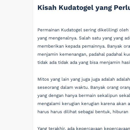
Kisah Kudatogel yang Perl
Permainan Kudatogel sering dikelilingi ole
yang mengenalnya. Salah satu yang yang a
memberikan kepada pemainnya. Banyak ora
menjamin kemenangan, padahal padahal kud
tidak ada tidak ada yang bisa menjamin hasil
Mitos yang lain yang juga juga adalah ad
seseorang dalam waktu. Banyak orang oran
yang dengan hanya bermain sekalipun sekali
mengalami kerugian kerugian karena akan ak
harus harus dilihat sebagai bentuk, hibura
Yang terakhir, ada kepercayaan kepercaya