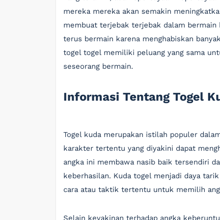
mereka mereka akan semakin meningkatkan
membuat terjebak terjebak dalam bermain 
terus bermain karena menghabiskan banyak
togel togel memiliki peluang yang sama unt
seseorang bermain.
Informasi Tentang Togel K
Togel kuda merupakan istilah populer dala
karakter tertentu yang diyakini dapat meng
angka ini membawa nasib baik tersendiri 
keberhasilan. Kuda togel menjadi daya tarik
cara atau taktik tertentu untuk memilih an
Selain keyakinan terhadap angka keberuntu