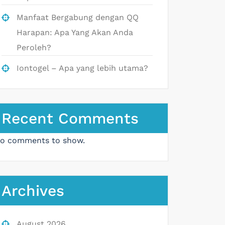
Manfaat Bergabung dengan QQ
Harapan: Apa Yang Akan Anda
Peroleh?
Iontogel – Apa yang lebih utama?
Recent Comments
o comments to show.
Archives
August 2026