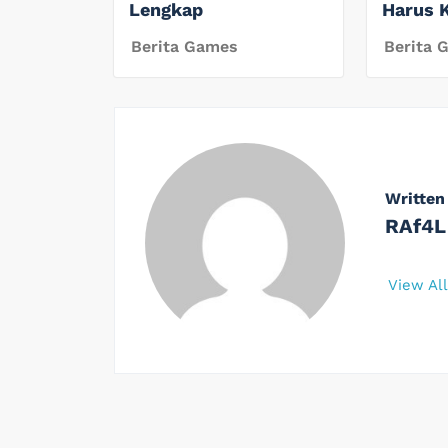
Lengkap
Harus 
Berita Games
Berita 
Written
RAf4L
View Al