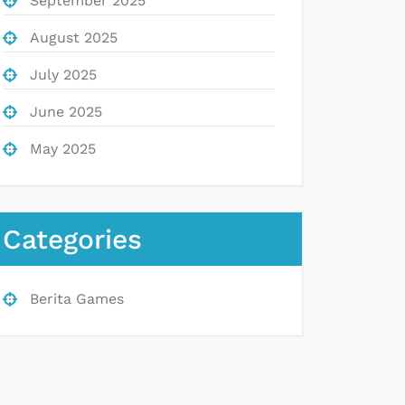
September 2025
August 2025
July 2025
June 2025
May 2025
Categories
Berita Games