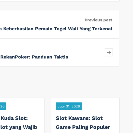
Previous post
a Keberhasilan Pemain Togel Wali Yang Terkenal
RekanPoker: Panduan Taktis
026
July 31, 2026
Kuda Slot:
Slot Kawans: Slot
lot yang Wajib
Game Paling Populer