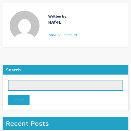
Written by:
RAf4L
View All Posts
Search
Search
Recent Posts