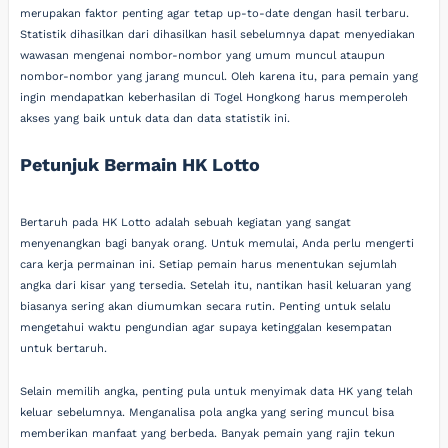
merupakan faktor penting agar tetap up-to-date dengan hasil terbaru.
Statistik dihasilkan dari dihasilkan hasil sebelumnya dapat menyediakan
wawasan mengenai nombor-nombor yang umum muncul ataupun
nombor-nombor yang jarang muncul. Oleh karena itu, para pemain yang
ingin mendapatkan keberhasilan di Togel Hongkong harus memperoleh
akses yang baik untuk data dan data statistik ini.
Petunjuk Bermain HK Lotto
Bertaruh pada HK Lotto adalah sebuah kegiatan yang sangat
menyenangkan bagi banyak orang. Untuk memulai, Anda perlu mengerti
cara kerja permainan ini. Setiap pemain harus menentukan sejumlah
angka dari kisar yang tersedia. Setelah itu, nantikan hasil keluaran yang
biasanya sering akan diumumkan secara rutin. Penting untuk selalu
mengetahui waktu pengundian agar supaya ketinggalan kesempatan
untuk bertaruh.
Selain memilih angka, penting pula untuk menyimak data HK yang telah
keluar sebelumnya. Menganalisa pola angka yang sering muncul bisa
memberikan manfaat yang berbeda. Banyak pemain yang rajin tekun