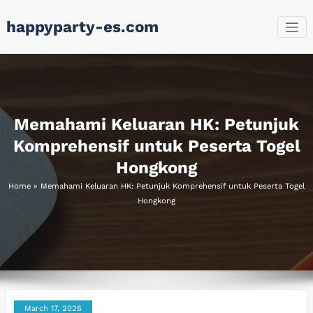
Skip
happyparty-es.com
to
content
Memahami Keluaran HK: Petunjuk
Komprehensif untuk Peserta Togel
Hongkong
Home
»
Memahami Keluaran HK: Petunjuk Komprehensif untuk Peserta Togel
Hongkong
March 17, 2026