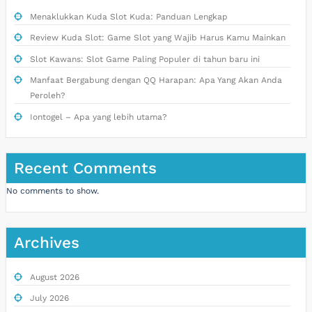
Menaklukkan Kuda Slot Kuda: Panduan Lengkap
Review Kuda Slot: Game Slot yang Wajib Harus Kamu Mainkan
Slot Kawans: Slot Game Paling Populer di tahun baru ini
Manfaat Bergabung dengan QQ Harapan: Apa Yang Akan Anda
Peroleh?
Iontogel – Apa yang lebih utama?
Recent Comments
No comments to show.
Archives
August 2026
July 2026