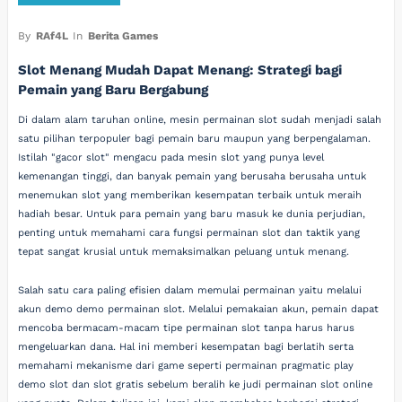
By
RAf4L
In
Berita Games
Slot Menang Mudah Dapat Menang: Strategi bagi
Pemain yang Baru Bergabung
Di dalam alam taruhan online, mesin permainan slot sudah menjadi salah
satu pilihan terpopuler bagi pemain baru maupun yang berpengalaman.
Istilah "gacor slot" mengacu pada mesin slot yang punya level
kemenangan tinggi, dan banyak pemain yang berusaha berusaha untuk
menemukan slot yang memberikan kesempatan terbaik untuk meraih
hadiah besar. Untuk para pemain yang baru masuk ke dunia perjudian,
penting untuk memahami cara fungsi permainan slot dan taktik yang
tepat sangat krusial untuk memaksimalkan peluang untuk menang.
Salah satu cara paling efisien dalam memulai permainan yaitu melalui
akun demo demo permainan slot. Melalui pemakaian akun, pemain dapat
mencoba bermacam-macam tipe permainan slot tanpa harus harus
mengeluarkan dana. Hal ini memberi kesempatan bagi berlatih serta
memahami mekanisme dari game seperti permainan pragmatic play
demo slot dan slot gratis sebelum beralih ke judi permainan slot online