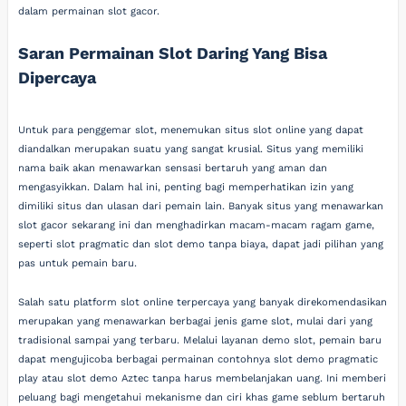
dalam permainan slot gacor.
Saran Permainan Slot Daring Yang Bisa
Dipercaya
Untuk para penggemar slot, menemukan situs slot online yang dapat
diandalkan merupakan suatu yang sangat krusial. Situs yang memiliki
nama baik akan menawarkan sensasi bertaruh yang aman dan
mengasyikkan. Dalam hal ini, penting bagi memperhatikan izin yang
dimiliki situs dan ulasan dari pemain lain. Banyak situs yang menawarkan
slot gacor sekarang ini dan menghadirkan macam-macam ragam game,
seperti slot pragmatic dan slot demo tanpa biaya, dapat jadi pilihan yang
pas untuk pemain baru.
Salah satu platform slot online terpercaya yang banyak direkomendasikan
merupakan yang menawarkan berbagai jenis game slot, mulai dari yang
tradisional sampai yang terbaru. Melalui layanan demo slot, pemain baru
dapat mengujicoba berbagai permainan contohnya slot demo pragmatic
play atau slot demo Aztec tanpa harus membelanjakan uang. Ini memberi
peluang bagi mengetahui mekanisme dan ciri khas game seblum bertaruh