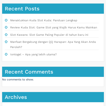
Recent Posts
Menaklukkan Kuda Slot Kuda: Panduan Lengkap
Review Kuda Slot: Game Slot yang Wajib Harus Kamu Mainkan
Slot Kawans: Slot Game Paling Populer di tahun baru ini
Manfaat Bergabung dengan QQ Harapan: Apa Yang Akan Anda
Peroleh?
Iontogel – Apa yang lebih utama?
Recent Comments
No comments to show.
Archives