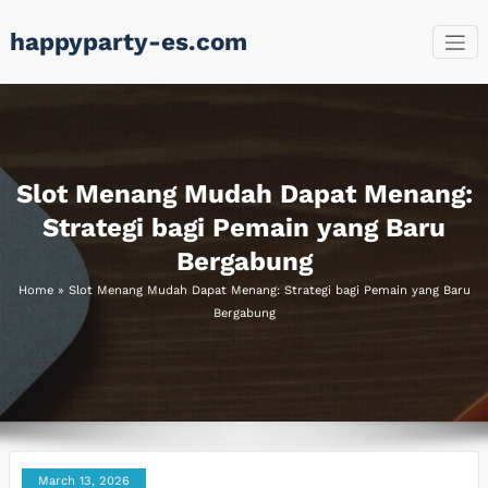
Skip
happyparty-es.com
to
content
Slot Menang Mudah Dapat Menang:
Strategi bagi Pemain yang Baru
Bergabung
Home
»
Slot Menang Mudah Dapat Menang: Strategi bagi Pemain yang Baru
Bergabung
March 13, 2026