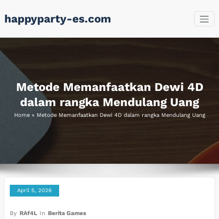
Skip
happyparty-es.com
to
content
Metode Memanfaatkan Dewi 4D
dalam rangka Mendulang Uang
Home
»
Metode Memanfaatkan Dewi 4D dalam rangka Mendulang Uang
April 5, 2026
By
RAf4L
In
Berita Games