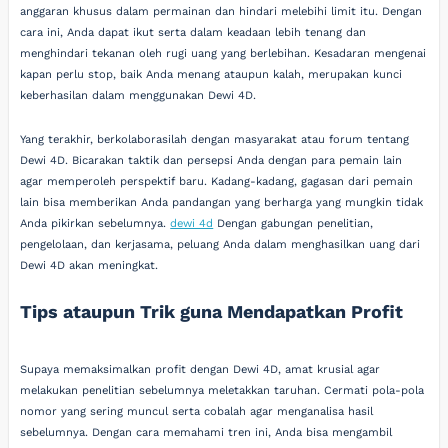
anggaran khusus dalam permainan dan hindari melebihi limit itu. Dengan
cara ini, Anda dapat ikut serta dalam keadaan lebih tenang dan
menghindari tekanan oleh rugi uang yang berlebihan. Kesadaran mengenai
kapan perlu stop, baik Anda menang ataupun kalah, merupakan kunci
keberhasilan dalam menggunakan Dewi 4D.
Yang terakhir, berkolaborasilah dengan masyarakat atau forum tentang
Dewi 4D. Bicarakan taktik dan persepsi Anda dengan para pemain lain
agar memperoleh perspektif baru. Kadang-kadang, gagasan dari pemain
lain bisa memberikan Anda pandangan yang berharga yang mungkin tidak
Anda pikirkan sebelumnya.
dewi 4d
Dengan gabungan penelitian,
pengelolaan, dan kerjasama, peluang Anda dalam menghasilkan uang dari
Dewi 4D akan meningkat.
Tips ataupun Trik guna Mendapatkan Profit
Supaya memaksimalkan profit dengan Dewi 4D, amat krusial agar
melakukan penelitian sebelumnya meletakkan taruhan. Cermati pola-pola
nomor yang sering muncul serta cobalah agar menganalisa hasil
sebelumnya. Dengan cara memahami tren ini, Anda bisa mengambil