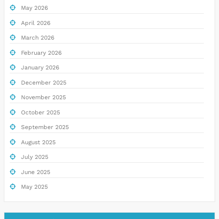
May 2026
April 2026
March 2026
February 2026
January 2026
December 2025
November 2025
October 2025
September 2025
August 2025
July 2025
June 2025
May 2025