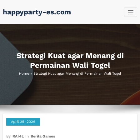
Skip
happyparty-es.com
to
content
Strategi Kuat agar Menang di
Permainan Wali Togel
Home
»
Strategi Kuat agar Menang di Permainan Wali Togel
April 25, 2026
By
RAf4L
In
Berita Games