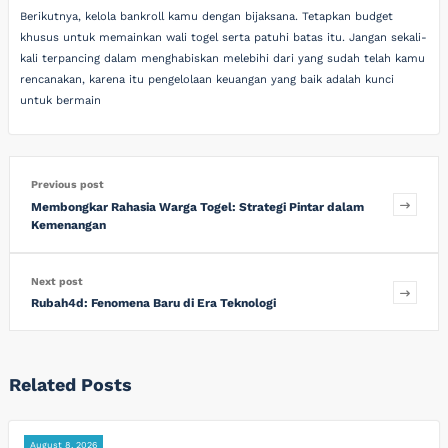
Berikutnya, kelola bankroll kamu dengan bijaksana. Tetapkan budget
khusus untuk memainkan wali togel serta patuhi batas itu. Jangan sekali-
kali terpancing dalam menghabiskan melebihi dari yang sudah telah kamu
rencanakan, karena itu pengelolaan keuangan yang baik adalah kunci
untuk bermain
Previous post
Membongkar Rahasia Warga Togel: Strategi Pintar dalam
Kemenangan
Next post
Rubah4d: Fenomena Baru di Era Teknologi
Related Posts
August 8, 2026