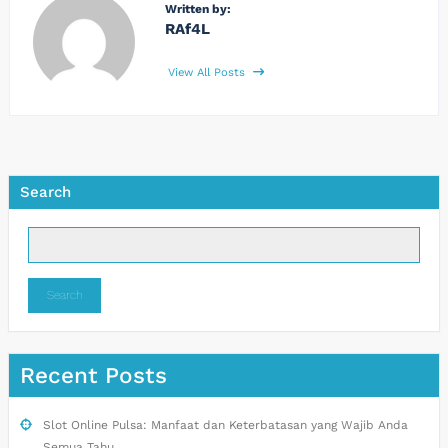
Written by:
RAf4L
View All Posts
Search
Search
Recent Posts
Slot Online Pulsa: Manfaat dan Keterbatasan yang Wajib Anda
Semua Tahu