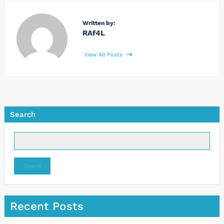
Written by:
RAf4L
View All Posts
Search
Search
Recent Posts