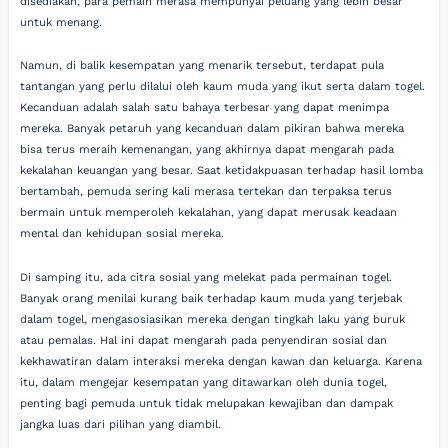
disediakan, para pemain merasa mempunyai peluang yang lebih besar
untuk menang.
Namun, di balik kesempatan yang menarik tersebut, terdapat pula
tantangan yang perlu dilalui oleh kaum muda yang ikut serta dalam togel.
Kecanduan adalah salah satu bahaya terbesar yang dapat menimpa
mereka. Banyak petaruh yang kecanduan dalam pikiran bahwa mereka
bisa terus meraih kemenangan, yang akhirnya dapat mengarah pada
kekalahan keuangan yang besar. Saat ketidakpuasan terhadap hasil lomba
bertambah, pemuda sering kali merasa tertekan dan terpaksa terus
bermain untuk memperoleh kekalahan, yang dapat merusak keadaan
mental dan kehidupan sosial mereka.
Di samping itu, ada citra sosial yang melekat pada permainan togel.
Banyak orang menilai kurang baik terhadap kaum muda yang terjebak
dalam togel, mengasosiasikan mereka dengan tingkah laku yang buruk
atau pemalas. Hal ini dapat mengarah pada penyendiran sosial dan
kekhawatiran dalam interaksi mereka dengan kawan dan keluarga. Karena
itu, dalam mengejar kesempatan yang ditawarkan oleh dunia togel,
penting bagi pemuda untuk tidak melupakan kewajiban dan dampak
jangka luas dari pilihan yang diambil.