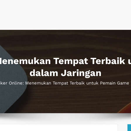
 Menemukan Tempat Terbaik
dalam Jaringan
oker Online: Menemukan Tempat Terbaik untuk Pemain Game 