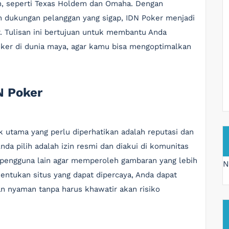
 seperti Texas Holdem dan Omaha. Dengan
 dukungan pelanggan yang sigap, IDN Poker menjadi
. Tulisan ini bertujuan untuk membantu Anda
ker di dunia maya, agar kamu bisa mengoptimalkan
N Poker
 utama yang perlu diperhatikan adalah reputasi dan
nda pilih adalah izin resmi dan diakui di komunitas
i pengguna lain agar memperoleh gambaran yang lebih
N
ntukan situs yang dapat dipercaya, Anda dapat
n nyaman tanpa harus khawatir akan risiko