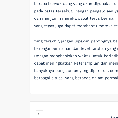
berapa banyak uang yang akan digunakan un
pada batas tersebut. Dengan pengelolaan ya
dan menjamin mereka dapat terus bermain
yang tegas juga dapat membantu mereka te
Yang terakhir, jangan lupakan pentingnya b
berbagai permainan dan level taruhan yang
Dengan menghabiskan waktu untuk berlatih,
dapat meningkatkan keterampilan dan meni
banyaknya pengalaman yang diperoleh, sem
berbagai situasi yang berbeda dalam perma
Lan