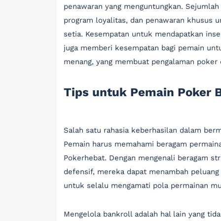
penawaran yang menguntungkan. Sejumlah 
program loyalitas, dan penawaran khusus 
setia. Kesempatan untuk mendapatkan insent
juga memberi kesempatan bagi pemain untu
menang, yang membuat pengalaman poker 
Tips untuk Pemain Poker B
Salah satu rahasia keberhasilan dalam ber
Pemain harus memahami beragam permainan 
Pokerhebat. Dengan mengenali beragam strat
defensif, mereka dapat menambah peluang d
untuk selalu mengamati pola permainan musu
Mengelola bankroll adalah hal lain yang ti