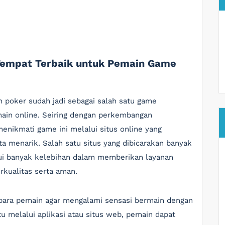
Tempat Terbaik untuk Pemain Game
 poker sudah jadi sebagai salah satu game
emain online. Seiring dengan perkembangan
enikmati game ini melalui situs online yang
a menarik. Salah satu situs yang dibicarakan banyak
lui banyak kelebihan dalam memberikan layanan
rkualitas serta aman.
ara pemain agar mengalami sensasi bermain dengan
 melalui aplikasi atau situs web, pemain dapat