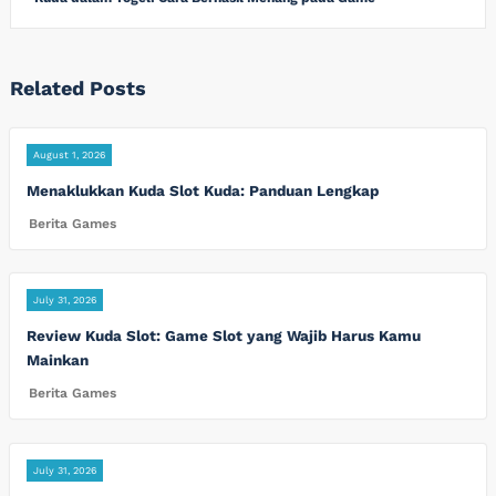
Related Posts
August 1, 2026
Menaklukkan Kuda Slot Kuda: Panduan Lengkap
Berita Games
July 31, 2026
Review Kuda Slot: Game Slot yang Wajib Harus Kamu
Mainkan
Berita Games
July 31, 2026