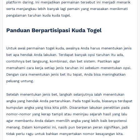
platform daring. Ini menjadikan permainan tersebut ini menjadi menarik
serta menjangkau lebih banyak lagi pemain yang merasakan menikmati
pengalaman taruhan kuda kuda togel.
Panduan Berpartisipasi Kuda Togel
Untuk awal permainan togel kuda, awalnya Anda harus menentukan jenis
bet apa hendak Anda lakukan. Terdapat banyak opsi taruhan itu ada,
contohnya bet langsung, kombinasi, dan bet sistem. Pastikan agar
memahami cara kerja setiap jenis taruhan ini sebelum menentukan opsi.
Dengan cara menentukan jenis bet itu tepat, Anda bisa meningkatkan
peluang untung.
Setelah menentukan jenis bet, langkah selanjutnya ialah menentukan
angka yang hendak Anda pertaruhkan. Pada togel kuda, biasanya terdapat
kumpulan angka yang bisa kita pilih. Disarankan lakukan penelitian pada
nomor-nomor yang kerap tampil atau meninjau sejarah hasil yang lalu
agar membantu Anda dalam memilih angka yang lebih baik berpotensi
menang. Dalam kompetisi ini, nasib pun berperan peran signifikan, jadi
tidak perlu ragu untuk bahkan menyertakan nomor kesayangan kita.