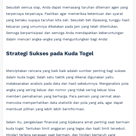
Sesudah semua siap, Anda dapat memasang taruhan ditemani agen yang
terpercaya terpercaya. Pastikan agar memeriksa ketentuan dan syarat
yang berlaku supaya taruhan kita sah. Sesudah bet dipasang, tunggu hasil
keluaran yang umumnya dikatakan pada jam yang telah ditentukan.
Semoga berpartisipasi dan semoga Anda mendapatkan keberuntungan
dalam mencari angka-angka yang menguntungkan bagi Anda!
Strategi Sukses pada Kuda Togel
Menciptakan rencana yang baik baik adalah sumber penting bagi sukses
dalam kuda togel. Salah satu taktik yang dikenal digunakan yaitu
melaksanakan analisis pada data dan hasil sebelumnya. Menganalisis pola
angka yang sering keluar dan nomor yang tidak sering keluar bisa
memberi pemahaman yang berharga. Para pemain yang cermat akan
mencoba memperhatikan data statistik dan pola yang ada, agar dapat
membuat pilihan yang lebih lebih berinformasi.
Selain itu, pengelolaan finansial yang bijaksana amat penting saat bermain
kuda togel. Tentukan limit anggaran yang tegas dan taati limit tersebut.
Hindari terlena perasaan saat bermain, dan hindari bertaruh yang