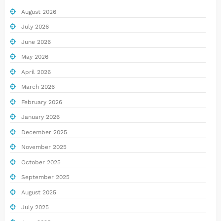
August 2026
July 2026
June 2026
May 2026
April 2026
March 2026
February 2026
January 2026
December 2025
November 2025
October 2025
September 2025
August 2025
July 2025