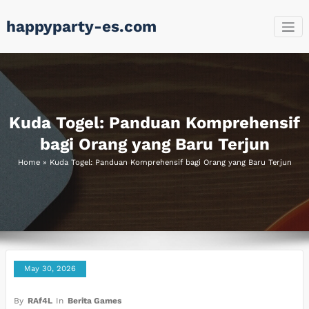
Skip
happyparty-es.com
to
content
Kuda Togel: Panduan Komprehensif
bagi Orang yang Baru Terjun
Home
»
Kuda Togel: Panduan Komprehensif bagi Orang yang Baru Terjun
May 30, 2026
By
RAf4L
In
Berita Games