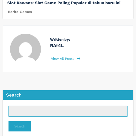
Slot Kawans: Slot Game Paling Populer di tahun baru ini
Berita Games
Written by:
RAf4L
View All Posts
Search
Search