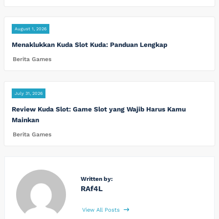
August 1, 2026
Menaklukkan Kuda Slot Kuda: Panduan Lengkap
Berita Games
July 31, 2026
Review Kuda Slot: Game Slot yang Wajib Harus Kamu
Mainkan
Berita Games
Written by:
RAf4L
View All Posts