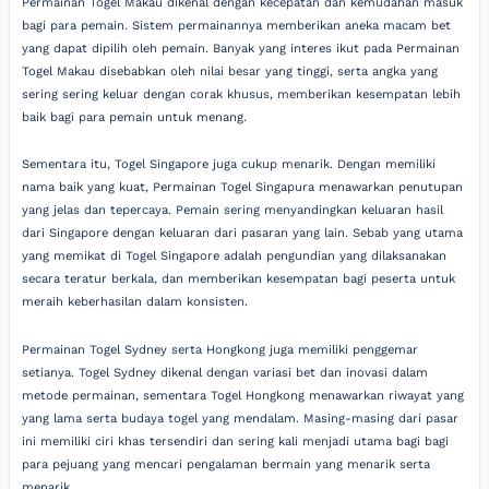
Permainan Togel Makau dikenal dengan kecepatan dan kemudahan masuk
bagi para pemain. Sistem permainannya memberikan aneka macam bet
yang dapat dipilih oleh pemain. Banyak yang interes ikut pada Permainan
Togel Makau disebabkan oleh nilai besar yang tinggi, serta angka yang
sering sering keluar dengan corak khusus, memberikan kesempatan lebih
baik bagi para pemain untuk menang.
Sementara itu, Togel Singapore juga cukup menarik. Dengan memiliki
nama baik yang kuat, Permainan Togel Singapura menawarkan penutupan
yang jelas dan tepercaya. Pemain sering menyandingkan keluaran hasil
dari Singapore dengan keluaran dari pasaran yang lain. Sebab yang utama
yang memikat di Togel Singapore adalah pengundian yang dilaksanakan
secara teratur berkala, dan memberikan kesempatan bagi peserta untuk
meraih keberhasilan dalam konsisten.
Permainan Togel Sydney serta Hongkong juga memiliki penggemar
setianya. Togel Sydney dikenal dengan variasi bet dan inovasi dalam
metode permainan, sementara Togel Hongkong menawarkan riwayat yang
yang lama serta budaya togel yang mendalam. Masing-masing dari pasar
ini memiliki ciri khas tersendiri dan sering kali menjadi utama bagi bagi
para pejuang yang mencari pengalaman bermain yang menarik serta
menarik.