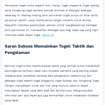
Permainan togel online seperti toto macau, togel singapore, togel sydney,
serta hongkong togel semakin banyak diminati di kalangan kalangan
sekarang ini. Masing-masing jenis permainan togel punya ciri khas serta
peraturan sendiri, yang membuatnya sangat menarik untuk dicoba.
Rakyat4D memberi kesempatan pemain untuk mengeksplorasi berbagai
jenis permainan ini, menawarkan berbagai opsi bagi siapa saja yang ingin
mencoba nasib dalam togel.
rakyat 4d
Saran Sukses Memainkan Togel: Taktik dan
Pengalaman
Bermain togel online membutuhkan taktik yang cermat untuk menambah
kemungkinan berhasil. Salah satu tindakan pertama yang penting adalah
melaksanakan penelitian tentang data pengeluaran sebelumnya dari
gelangan togel seperti togel Singapore, togel Sydney, dan Hongkong Togel.
Dengan mempelajari corak dan tren yang muncul, petaruh dapat
menyiapkan tekaan yang lebih baik dan terinformasi. Mengumpulkan
informasi dari asal tepercaya juga bermanfaat untuk melakukan tindakan
yang tepat.