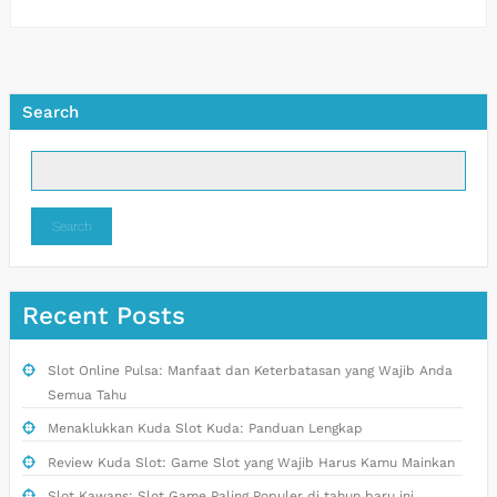
Search
Search
Recent Posts
Slot Online Pulsa: Manfaat dan Keterbatasan yang Wajib Anda
Semua Tahu
Menaklukkan Kuda Slot Kuda: Panduan Lengkap
Review Kuda Slot: Game Slot yang Wajib Harus Kamu Mainkan
Slot Kawans: Slot Game Paling Populer di tahun baru ini