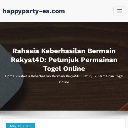
Skip
happyparty-es.com
to
content
Rahasia Keberhasilan Bermain
Rakyat4D: Petunjuk Permainan
Togel Online
Home
»
Rahasia Keberhasilan Bermain Rakyat4D: Petunjuk Permainan Togel
Online
May 21, 2026