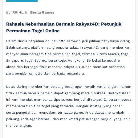
By
RAf4L
In
Berita Games
Rahasia Keberhasilan Bermain Rakyat4D: Petunjuk
Permainan Togel Online
Dalam dunia perjudian online, lotto semakin jadi pilihan banyaknya orang.
Salah satunya platform yang populer adalah rakyat 4D, yang memberikan
menyediakan beragam tipe permainan togel, termasuk toto Macau, togel
Singapore, togel Sydney, serta togel Hongkong. Berbekal kemudahan
akses dan berbagai fitur menarik, rakyat 4D sudah memikat perhatian
para penggemar lotto dari berbagai nusantara.
Lotto daring memberikan peluang besar agar meraih kemenangan, namun
tidak semua semua pemain dapat gampang meraih sukses. Dalam tulisan
ini kami hendak membahas tips sukses berjudi di rakyat4D, serta metode
memahami tiap tipe togel yang tersedia. Dengan strategi yang benar
serta pengetahuan mendalam terhadap game, Anda dapat menambah
peluang Anda agar berhasil dan menikmati petualangan berjudi yang lebih
menyenangkan.