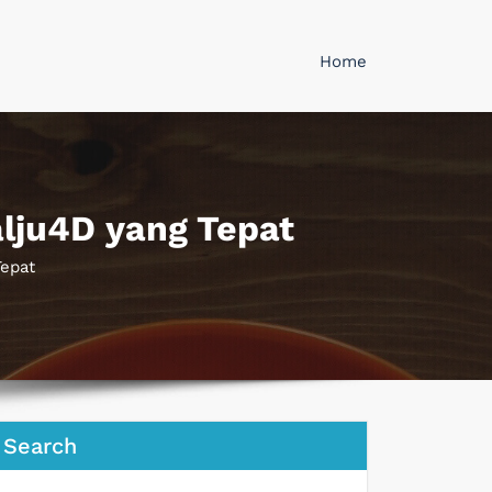
Home
alju4D yang Tepat
Tepat
Search