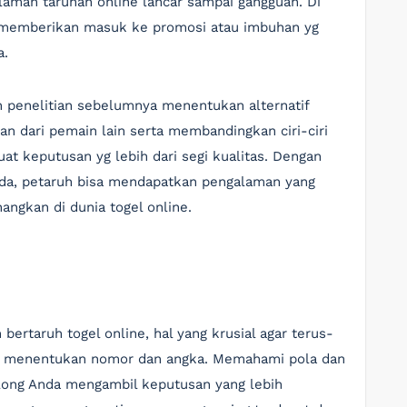
aman taruhan online lancar sampai gangguan. Di
at memberikan masuk ke promosi atau imbuhan yg
a.
n penelitian sebelumnya menentukan alternatif
n dari pemain lain serta membandingkan ciri-ciri
t keputusan yg lebih dari segi kualitas. Dengan
a, petaruh bisa mendapatkan pengalaman yang
ngkan di dunia togel online.
rtaruh togel online, hal yang krusial agar terus-
m menentukan nomor dan angka. Memahami pola dan
olong Anda mengambil keputusan yang lebih