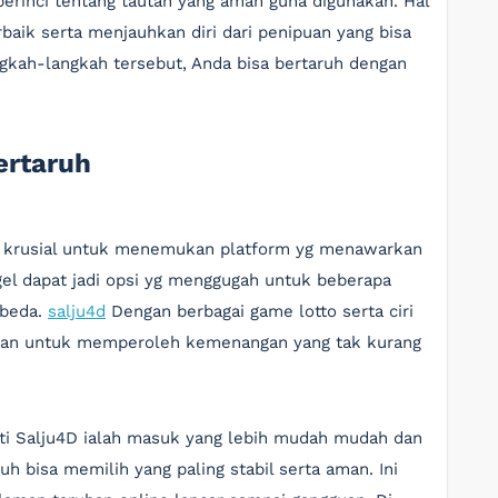
erinci tentang tautan yang aman guna digunakan. Hal
baik serta menjauhkan diri dari penipuan yang bisa
gkah-langkah tersebut, Anda bisa bertaruh dengan
ertaruh
4D, krusial untuk menemukan platform yg menawarkan
gel dapat jadi opsi yg menggugah untuk beberapa
rbeda.
salju4d
Dengan berbagai game lotto serta ciri
tan untuk memperoleh kemenangan yang tak kurang
i Salju4D ialah masuk yang lebih mudah mudah dan
ruh bisa memilih yang paling stabil serta aman. Ini