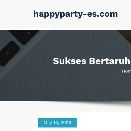
Skip
happyparty-es.com
to
content
Sukses Bertaruh 
Ho
May 18, 2026