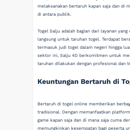
melaksanakan bertaruh kapan saja dan di ma
di antara publik.
Togel Salju adalah bagian dari layanan yan
langsung untuk taruhan togel. Terdapat bera
termasuk judi togel dalam negeri hingga lu
sektor ini, Salju 4D berkomitmen untuk men
taruhan dilakukan dengan profesional dan t
Keuntungan Bertaruh di To
Bertaruh di togel online memberikan berbag
tradisional. Dengan memanfaatkan platform
game kapan saja dan di mana saja cuma deng
memungkinkan kesempatan bagi peserta un