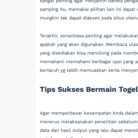
sangat penting agar menjamin bahwa pengal
samping itu, memakai pilihan lain ini dap
mungkin tak dapat diakses pada situs utam
Terakhir, senantiasa penting agar melakuka
apakah yang akan digunakan. Membaca ulasa
yang disediakan bisa menolong pada membua
memahami memahami berbagai opsi yang ad
bertaruh yg lebih memuaskan serta menyena
Tips Sukses Bermain Togel
Agar memperbesar kesempatan Anda dalam be
menerus melaksanakan penelitian sebelu
data dari hasil output yang lalu dapat men