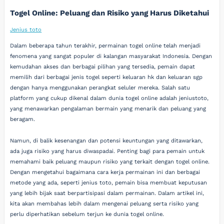
Togel Online: Peluang dan Risiko yang Harus Diketahui
Jenius toto
Dalam beberapa tahun terakhir, permainan togel online telah menjadi
fenomena yang sangat populer di kalangan masyarakat Indonesia. Dengan
kemudahan akses dan berbagai pilihan yang tersedia, pemain dapat
memilih dari berbagai jenis togel seperti keluaran hk dan keluaran sgp
dengan hanya menggunakan perangkat seluler mereka. Salah satu
platform yang cukup dikenal dalam dunia togel online adalah jeniustoto,
yang menawarkan pengalaman bermain yang menarik dan peluang yang
beragam.
Namun, di balik kesenangan dan potensi keuntungan yang ditawarkan,
ada juga risiko yang harus diwaspadai. Penting bagi para pemain untuk
memahami baik peluang maupun risiko yang terkait dengan togel online.
Dengan mengetahui bagaimana cara kerja permainan ini dan berbagai
metode yang ada, seperti jenius toto, pemain bisa membuat keputusan
yang lebih bijak saat berpartisipasi dalam permainan. Dalam artikel ini,
kita akan membahas lebih dalam mengenai peluang serta risiko yang
perlu diperhatikan sebelum terjun ke dunia togel online.