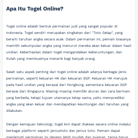
Apa Itu Togel Online?
Togel online adalah bentuk permainan judi yang sangat populer di
Indonesia. Togel sendiri merupakan singkatan dari "Toto Gelap", yang
berarti taruhan angka secara acak. Dalam permainan ini, pemain biasanya
memilih sekumpulan angka yang menurut mereka akan keluar dalam hasil
undian. Keberhasilan dalam togel mengandalkan keberuntungan, dan
itulah yang membuatnya menarik bagi banyak orang.
Salah satu aspek penting dari togel online adalah adanya berbagai jenis
permainan, seperti keluaran HK dan keluaran SGP. Keluaran HK merujuk
pada hasil undian yang berasal dari Hongkong, sementara keluaran SGP
berasal dari Singapura. Masing-masing memiliki aturan dan cara bermain
yang berbeda, tetapi tujuan utamanya tetap sama, yaitu memprediksi
angka yang akan keluar dan mendapatkan keuntungan dari taruhan yang
dilakukan.
Dengan kemajuan teknologi, togel kini dapat diakses secara online melalui
berbagai platform seperti jeniustoto dan jenius toto. Pemain dapat
menikmati permainan ini dengan lebih mudah dan nyaman, tanpa harus