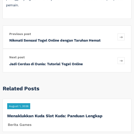
pemain.
Previous post
Nikmati Sensasi Togel Online dengan Taruhan Hemat
Next post
Jadi Cerdas di Dunia: Tutorial Togel Online
Related Posts
August 1, 2026
Menaklukkan Kuda Slot Kuda: Panduan Lengkap
Berita Games