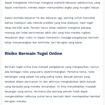
dapat mengakses informasi mengenai statistik keluaran sebelumnya, yang
dapat membantu mereka dalam memprediksi angka yang mungkin keluar.
Dalam konteks keluaran hk dan keluaran sgp, penting untuk mencatat
bahwa meskipun ada metode prediksi yang bisa diadopsi, hasil togel
tetap bersifat acak. Pemain harus tetap realistis mengenai peluang
menang dan tidak berinvestasi lebih dari yang bisa mereka rugikan.
Kesadaran akan risiko ini dapat membantu menjaga pengalaman bermain
tetap menyenangkan dan terhindar dari kerugian yang besar.
Risiko Bermain Togel Online
Bermain togel online bisa menjadi pengalaman yang mengasyikan, namun
ada berbagai risiko yang perlu dipertimbangkan. Pertama-tama, risiko
kehilangan uang adalah hal yang paling nyata. Banyak pemain yang
terjebak dalam permainan ini dan akhirnya menghabiskan lebih banyak
uang daripada yang mereka rencanakan. Ini bisa menyebabkan masalah
keuangan yang serius, terutama jika seorang pemain tidak dapat
mengendalikan nafsunya untuk terus bermain demi mendapatkan kembali
kerugian mereka.