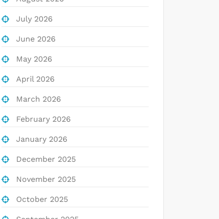
July 2026
June 2026
May 2026
April 2026
March 2026
February 2026
January 2026
December 2025
November 2025
October 2025