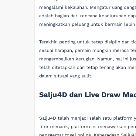
mengalami kekalahan. Mengatur uang denga
adalah bagian dari rencana keseluruhan dap
meningkatkan peluang untuk bermain lebih
Terakhir, penting untuk tetap disiplin dan t
sesuai harapan, pemain mungkin merasa t
mengembalikan kerugian. Namun, hal ini just
telah ditetapkan dan tetap tenang akan m
dalam situasi yang sulit.
Salju4D dan Live Draw Ma
Salju4D telah menjadi salah satu platform y
fitur menarik, platform ini menawarkan p
penggemar togel online. Keberadaan Salj