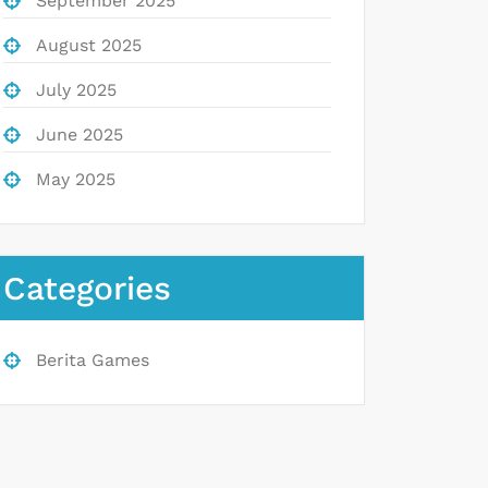
September 2025
August 2025
July 2025
June 2025
May 2025
Categories
Berita Games