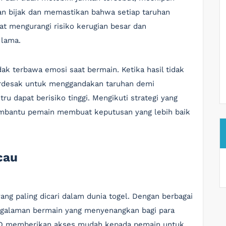
n bijak dan memastikan bahwa setiap taruhan
at mengurangi risiko kerugian besar dan
 lama.
idak terbawa emosi saat bermain. Ketika hasil tidak
erdesak untuk menggandakan taruhan demi
ru dapat berisiko tinggi. Mengikuti strategi yang
embantu pemain membuat keputusan yang lebih baik
cau
ang paling dicari dalam dunia togel. Dengan berbagai
engalaman bermain yang menyenangkan bagi para
u4D memberikan akses mudah kepada pemain untuk