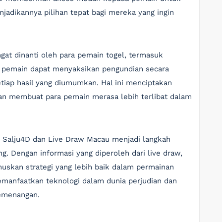
njadikannya pilihan tepat bagi mereka yang ingin
at dinanti oleh para pemain togel, termasuk
, pemain dapat menyaksikan pengundian secara
tiap hasil yang diumumkan. Hal ini menciptakan
dan membuat para pemain merasa lebih terlibat dalam
s Salju4D dan Live Draw Macau menjadi langkah
. Dengan informasi yang diperoleh dari live draw,
uskan strategi yang lebih baik dalam permainan
memanfaatkan teknologi dalam dunia perjudian dan
emenangan.