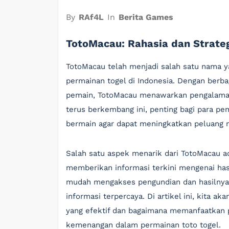
By
RAf4L
In
Berita Games
TotoMacau: Rahasia dan Strateg
TotoMacau telah menjadi salah satu nama y
permainan togel di Indonesia. Dengan berb
pemain, TotoMacau menawarkan pengalaman
terus berkembang ini, penting bagi para p
bermain agar dapat meningkatkan peluang 
Salah satu aspek menarik dari TotoMacau a
memberikan informasi terkini mengenai hasi
mudah mengakses pengundian dan hasilnya l
informasi terpercaya. Di artikel ini, kita 
yang efektif dan bagaimana memanfaatkan p
kemenangan dalam permainan toto togel.