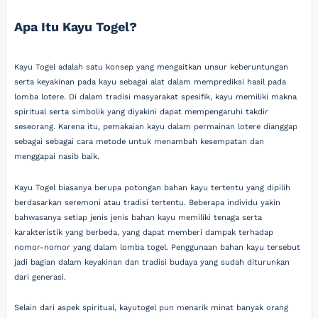
Apa Itu Kayu Togel?
Kayu Togel adalah satu konsep yang mengaitkan unsur keberuntungan
serta keyakinan pada kayu sebagai alat dalam memprediksi hasil pada
lomba lotere. Di dalam tradisi masyarakat spesifik, kayu memiliki makna
spiritual serta simbolik yang diyakini dapat mempengaruhi takdir
seseorang. Karena itu, pemakaian kayu dalam permainan lotere dianggap
sebagai sebagai cara metode untuk menambah kesempatan dan
menggapai nasib baik.
Kayu Togel biasanya berupa potongan bahan kayu tertentu yang dipilih
berdasarkan seremoni atau tradisi tertentu. Beberapa individu yakin
bahwasanya setiap jenis jenis bahan kayu memiliki tenaga serta
karakteristik yang berbeda, yang dapat memberi dampak terhadap
nomor-nomor yang dalam lomba togel. Penggunaan bahan kayu tersebut
jadi bagian dalam keyakinan dan tradisi budaya yang sudah diturunkan
dari generasi.
Selain dari aspek spiritual, kayutogel pun menarik minat banyak orang