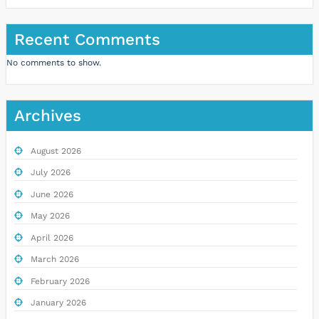
Recent Comments
No comments to show.
Archives
August 2026
July 2026
June 2026
May 2026
April 2026
March 2026
February 2026
January 2026