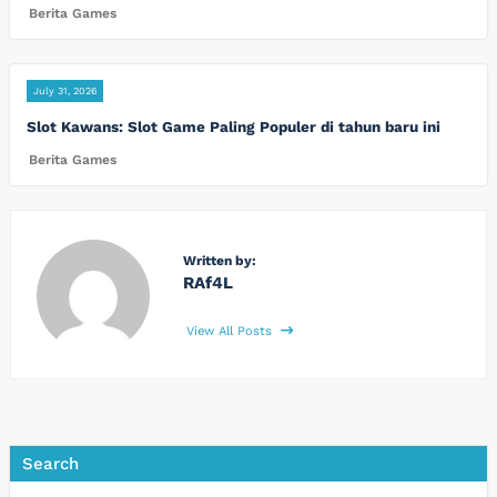
Berita Games
July 31, 2026
Slot Kawans: Slot Game Paling Populer di tahun baru ini
Berita Games
Written by:
RAf4L
View All Posts
Search