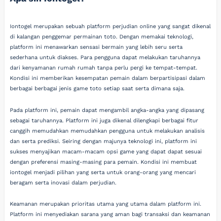
Iontogel merupakan sebuah platform perjudian online yang sangat dikenal
di kalangan penggemar permainan toto. Dengan memakai teknologi,
platform ini menawarkan sensasi bermain yang lebih seru serta
sederhana untuk diakses. Para pengguna dapat melakukan taruhannya
dari kenyamanan rumah rumah tanpa perlu pergi ke tempat-tempat.
Kondisi ini memberikan kesempatan pemain dalam berpartisipasi dalam
berbagai berbagai jenis game toto setiap saat serta dimana saja.
Pada platform ini, pemain dapat mengambil angka-angka yang dipasang
sebagai taruhannya. Platform ini juga dikenal dilengkapi berbagai fitur
canggih memudahkan memudahkan pengguna untuk melakukan analisis
dan serta prediksi. Seiring dengan majunya teknologi ini, platform ini
sukses menyajikan macam-macam opsi game yang dapat dapat sesuai
dengan preferensi masing-masing para pemain. Kondisi ini membuat
iontogel menjadi pilihan yang serta untuk orang-orang yang mencari
beragam serta inovasi dalam perjudian.
Keamanan merupakan prioritas utama yang utama dalam platform ini.
Platform ini menyediakan sarana yang aman bagi transaksi dan keamanan