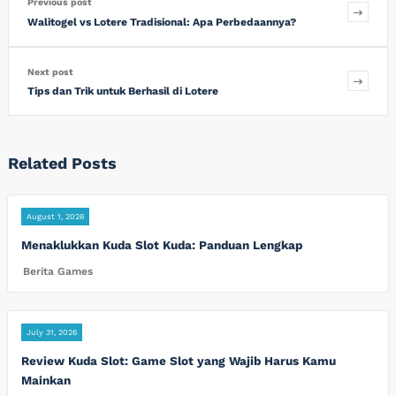
Previous post
Walitogel vs Lotere Tradisional: Apa Perbedaannya?
Next post
Tips dan Trik untuk Berhasil di Lotere
Related Posts
August 1, 2026
Menaklukkan Kuda Slot Kuda: Panduan Lengkap
Berita Games
July 31, 2026
Review Kuda Slot: Game Slot yang Wajib Harus Kamu
Mainkan