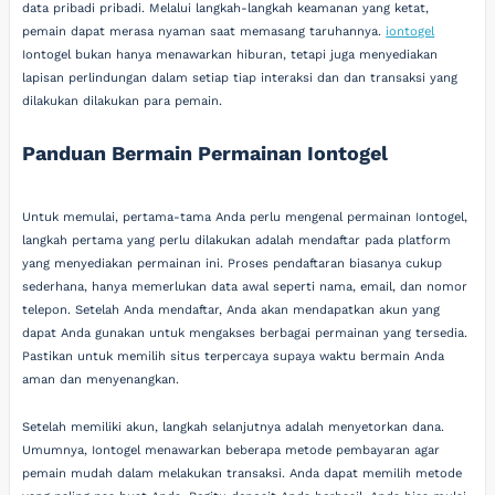
data pribadi pribadi. Melalui langkah-langkah keamanan yang ketat,
pemain dapat merasa nyaman saat memasang taruhannya.
iontogel
Iontogel bukan hanya menawarkan hiburan, tetapi juga menyediakan
lapisan perlindungan dalam setiap tiap interaksi dan dan transaksi yang
dilakukan dilakukan para pemain.
Panduan Bermain Permainan Iontogel
Untuk memulai, pertama-tama Anda perlu mengenal permainan Iontogel,
langkah pertama yang perlu dilakukan adalah mendaftar pada platform
yang menyediakan permainan ini. Proses pendaftaran biasanya cukup
sederhana, hanya memerlukan data awal seperti nama, email, dan nomor
telepon. Setelah Anda mendaftar, Anda akan mendapatkan akun yang
dapat Anda gunakan untuk mengakses berbagai permainan yang tersedia.
Pastikan untuk memilih situs terpercaya supaya waktu bermain Anda
aman dan menyenangkan.
Setelah memiliki akun, langkah selanjutnya adalah menyetorkan dana.
Umumnya, Iontogel menawarkan beberapa metode pembayaran agar
pemain mudah dalam melakukan transaksi. Anda dapat memilih metode