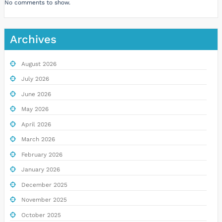
No comments to show.
Archives
August 2026
July 2026
June 2026
May 2026
April 2026
March 2026
February 2026
January 2026
December 2025
November 2025
October 2025