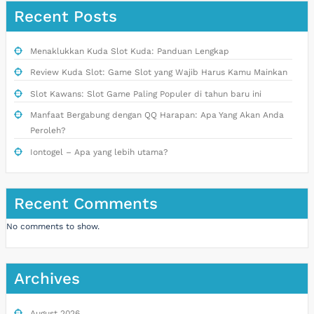
Recent Posts
Menaklukkan Kuda Slot Kuda: Panduan Lengkap
Review Kuda Slot: Game Slot yang Wajib Harus Kamu Mainkan
Slot Kawans: Slot Game Paling Populer di tahun baru ini
Manfaat Bergabung dengan QQ Harapan: Apa Yang Akan Anda
Peroleh?
Iontogel – Apa yang lebih utama?
Recent Comments
No comments to show.
Archives
August 2026