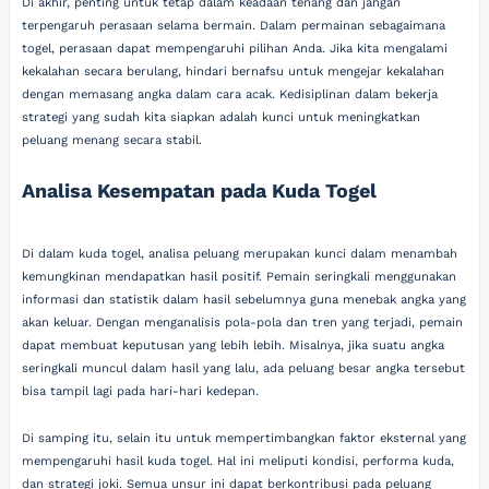
Di akhir, penting untuk tetap dalam keadaan tenang dan jangan
terpengaruh perasaan selama bermain. Dalam permainan sebagaimana
togel, perasaan dapat mempengaruhi pilihan Anda. Jika kita mengalami
kekalahan secara berulang, hindari bernafsu untuk mengejar kekalahan
dengan memasang angka dalam cara acak. Kedisiplinan dalam bekerja
strategi yang sudah kita siapkan adalah kunci untuk meningkatkan
peluang menang secara stabil.
Analisa Kesempatan pada Kuda Togel
Di dalam kuda togel, analisa peluang merupakan kunci dalam menambah
kemungkinan mendapatkan hasil positif. Pemain seringkali menggunakan
informasi dan statistik dalam hasil sebelumnya guna menebak angka yang
akan keluar. Dengan menganalisis pola-pola dan tren yang terjadi, pemain
dapat membuat keputusan yang lebih lebih. Misalnya, jika suatu angka
seringkali muncul dalam hasil yang lalu, ada peluang besar angka tersebut
bisa tampil lagi pada hari-hari kedepan.
Di samping itu, selain itu untuk mempertimbangkan faktor eksternal yang
mempengaruhi hasil kuda togel. Hal ini meliputi kondisi, performa kuda,
dan strategi joki. Semua unsur ini dapat berkontribusi pada peluang