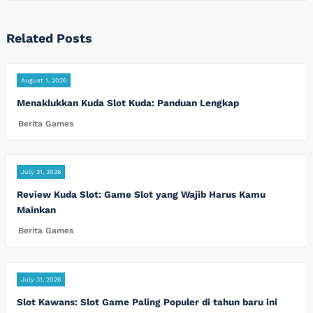
Related Posts
August 1, 2026
Menaklukkan Kuda Slot Kuda: Panduan Lengkap
Berita Games
July 31, 2026
Review Kuda Slot: Game Slot yang Wajib Harus Kamu
Mainkan
Berita Games
July 31, 2026
Slot Kawans: Slot Game Paling Populer di tahun baru ini