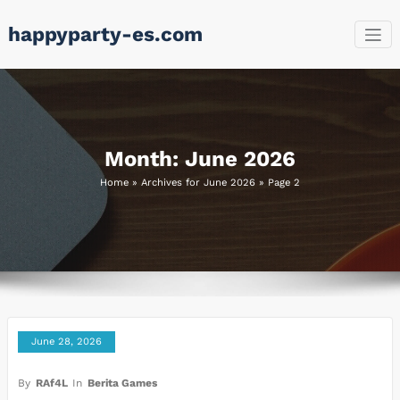
Skip
happyparty-es.com
to
content
Month:
June 2026
Home
»
Archives for June 2026
»
Page 2
June 28, 2026
By
RAf4L
In
Berita Games