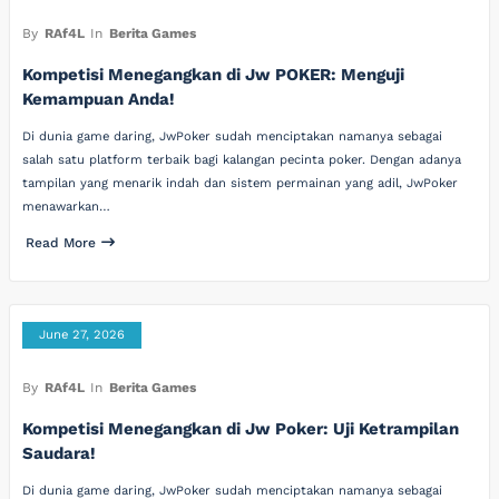
By
RAf4L
In
Berita Games
Kompetisi Menegangkan di Jw POKER: Menguji
Kemampuan Anda!
Di dunia game daring, JwPoker sudah menciptakan namanya sebagai
salah satu platform terbaik bagi kalangan pecinta poker. Dengan adanya
tampilan yang menarik indah dan sistem permainan yang adil, JwPoker
menawarkan…
Read More
June 27, 2026
By
RAf4L
In
Berita Games
Kompetisi Menegangkan di Jw Poker: Uji Ketrampilan
Saudara!
Di dunia game daring, JwPoker sudah menciptakan namanya sebagai