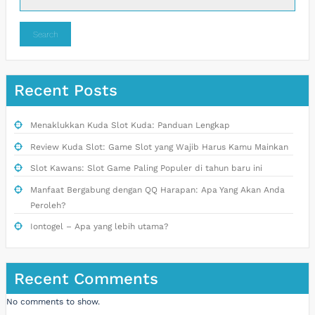
Search
Recent Posts
Menaklukkan Kuda Slot Kuda: Panduan Lengkap
Review Kuda Slot: Game Slot yang Wajib Harus Kamu Mainkan
Slot Kawans: Slot Game Paling Populer di tahun baru ini
Manfaat Bergabung dengan QQ Harapan: Apa Yang Akan Anda
Peroleh?
Iontogel – Apa yang lebih utama?
Recent Comments
No comments to show.