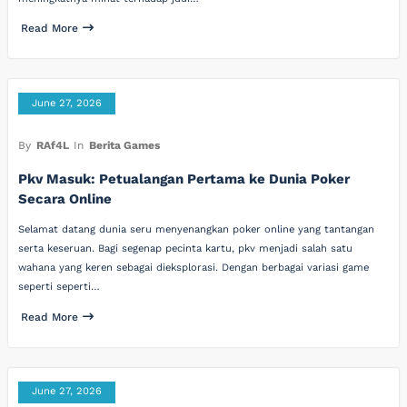
Read More
June 27, 2026
By
RAf4L
In
Berita Games
Pkv Masuk: Petualangan Pertama ke Dunia Poker
Secara Online
Selamat datang dunia seru menyenangkan poker online yang tantangan
serta keseruan. Bagi segenap pecinta kartu, pkv menjadi salah satu
wahana yang keren sebagai dieksplorasi. Dengan berbagai variasi game
seperti seperti…
Read More
June 27, 2026