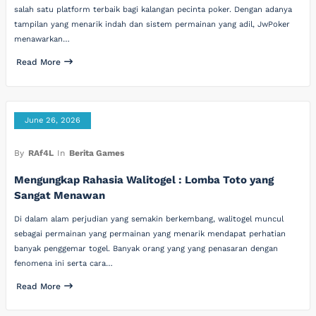
salah satu platform terbaik bagi kalangan pecinta poker. Dengan adanya
tampilan yang menarik indah dan sistem permainan yang adil, JwPoker
menawarkan…
Read More
June 26, 2026
By
RAf4L
In
Berita Games
Mengungkap Rahasia Walitogel : Lomba Toto yang
Sangat Menawan
Di dalam alam perjudian yang semakin berkembang, walitogel muncul
sebagai permainan yang permainan yang menarik mendapat perhatian
banyak penggemar togel. Banyak orang yang yang penasaran dengan
fenomena ini serta cara…
Read More