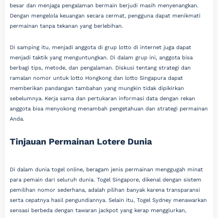
besar dan menjaga pengalaman bermain berjudi masih menyenangkan.
Dengan mengelola keuangan secara cermat, pengguna dapat menikmati
permainan tanpa tekanan yang berlebihan.
Di samping itu, menjadi anggota di grup lotto di internet juga dapat
menjadi taktik yang menguntungkan. Di dalam grup ini, anggota bisa
berbagi tips, metode, dan pengalaman. Diskusi tentang strategi dan
ramalan nomor untuk lotto Hongkong dan lotto Singapura dapat
memberikan pandangan tambahan yang mungkin tidak dipikirkan
sebelumnya. Kerja sama dan pertukaran informasi data dengan rekan
anggota bisa menyokong menambah pengetahuan dan strategi permainan
Anda.
Tinjauan Permainan Lotere Dunia
Di dalam dunia togel online, beragam jenis permainan menggugah minat
para pemain dari seluruh dunia. Togel Singapore, dikenal dengan sistem
pemilihan nomor sederhana, adalah pilihan banyak karena transparansi
serta cepatnya hasil pengundiannya. Selain itu, Togel Sydney menawarkan
sensasi berbeda dengan tawaran jackpot yang kerap menggiurkan,