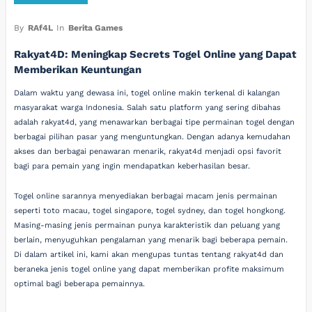
By
RAf4L
In
Berita Games
Rakyat4D: Meningkap Secrets Togel Online yang Dapat
Memberikan Keuntungan
Dalam waktu yang dewasa ini, togel online makin terkenal di kalangan
masyarakat warga Indonesia. Salah satu platform yang sering dibahas
adalah rakyat4d, yang menawarkan berbagai tipe permainan togel dengan
berbagai pilihan pasar yang menguntungkan. Dengan adanya kemudahan
akses dan berbagai penawaran menarik, rakyat4d menjadi opsi favorit
bagi para pemain yang ingin mendapatkan keberhasilan besar.
Togel online sarannya menyediakan berbagai macam jenis permainan
seperti toto macau, togel singapore, togel sydney, dan togel hongkong.
Masing-masing jenis permainan punya karakteristik dan peluang yang
berlain, menyuguhkan pengalaman yang menarik bagi beberapa pemain.
Di dalam artikel ini, kami akan mengupas tuntas tentang rakyat4d dan
beraneka jenis togel online yang dapat memberikan profite maksimum
optimal bagi beberapa pemainnya.