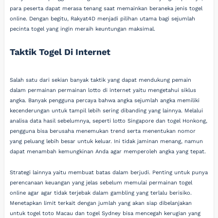
para peserta dapat merasa tenang saat memainkan beraneka jenis togel
online. Dengan begitu, Rakyat4D menjadi pilihan utama bagi sejumlah
pecinta togel yang ingin meraih keuntungan maksimal.
Taktik Togel Di Internet
Salah satu dari sekian banyak taktik yang dapat mendukung pemain
dalam permainan permainan lotto di internet yaitu mengetahui siklus
angka. Banyak pengguna percaya bahwa angka sejumlah angka memiliki
kecenderungan untuk tampil lebih sering dibanding yang lainnya. Melalui
analisa data hasil sebelumnya, seperti lotto Singapore dan togel Honkong,
pengguna bisa berusaha menemukan trend serta menentukan nomor
yang peluang lebih besar untuk keluar. Ini tidak jaminan menang, namun
dapat menambah kemungkinan Anda agar memperoleh angka yang tepat.
Strategi lainnya yaitu membuat batas dalam berjudi. Penting untuk punya
perencanaan keuangan yang jelas sebelum memulai permainan togel
online agar agar tidak terjebak dalam gambling yang terlalu berisiko.
Menetapkan limit terkait dengan jumlah yang akan siap dibelanjakan
untuk togel toto Macau dan togel Sydney bisa mencegah kerugian yang