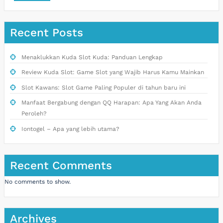
Recent Posts
Menaklukkan Kuda Slot Kuda: Panduan Lengkap
Review Kuda Slot: Game Slot yang Wajib Harus Kamu Mainkan
Slot Kawans: Slot Game Paling Populer di tahun baru ini
Manfaat Bergabung dengan QQ Harapan: Apa Yang Akan Anda
Peroleh?
Iontogel – Apa yang lebih utama?
Recent Comments
No comments to show.
Archives