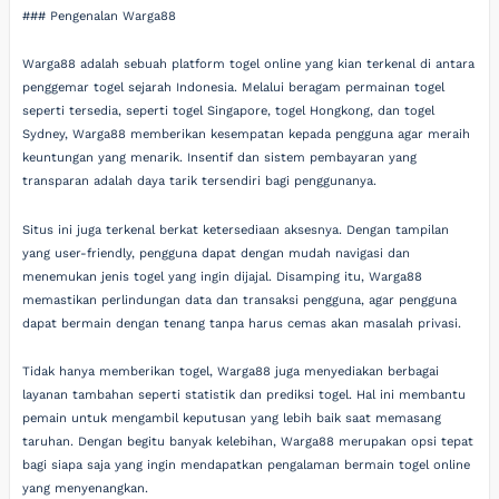
### Pengenalan Warga88
Warga88 adalah sebuah platform togel online yang kian terkenal di antara
penggemar togel sejarah Indonesia. Melalui beragam permainan togel
seperti tersedia, seperti togel Singapore, togel Hongkong, dan togel
Sydney, Warga88 memberikan kesempatan kepada pengguna agar meraih
keuntungan yang menarik. Insentif dan sistem pembayaran yang
transparan adalah daya tarik tersendiri bagi penggunanya.
Situs ini juga terkenal berkat ketersediaan aksesnya. Dengan tampilan
yang user-friendly, pengguna dapat dengan mudah navigasi dan
menemukan jenis togel yang ingin dijajal. Disamping itu, Warga88
memastikan perlindungan data dan transaksi pengguna, agar pengguna
dapat bermain dengan tenang tanpa harus cemas akan masalah privasi.
Tidak hanya memberikan togel, Warga88 juga menyediakan berbagai
layanan tambahan seperti statistik dan prediksi togel. Hal ini membantu
pemain untuk mengambil keputusan yang lebih baik saat memasang
taruhan. Dengan begitu banyak kelebihan, Warga88 merupakan opsi tepat
bagi siapa saja yang ingin mendapatkan pengalaman bermain togel online
yang menyenangkan.