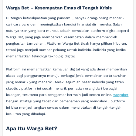
Warga Bet – Kesempatan Emas di Tengah Krisis
Di tengah ketidakpastian yang pandemi , banyak orang-orang mencari-
cari cara baru demi meningkatkan kondisi finansial diri mereka. Salah
satunya tren yang baru muncul adalah pemakaian platform digital seperti
Warga Bet, yang juga memberikan kesempatan dalam memperoleh
penghasilan tambahan . Platform Warga Bet tidak hanya pilihan hiburan,
tetapi juga menjadi sumber peluang untuk individu-individu yang ketika
memanfaatkan teknologi teknologi digital.
Platform ini memanfaatkan kemajuan digital yang ada demi memberikan
akses bagi penggunanya menuju berbagai jenis permainan serta taruhan
yang menarik yang menarik . Meski sejumlah besar individu yang tetap
skeptis , platform ini sudah menarik perhatian orang dari berbagai
kalangan, terutama para penggemar bermain judi secara online.
wargabet
Dengan strategi yang tepat dan pemahaman yang mendalam , platform
ini bisa menjadi langkah cerdas dalam menciptakan di tengah-tengah
kesulitan yang dihadapi.
Apa Itu Warga Bet?