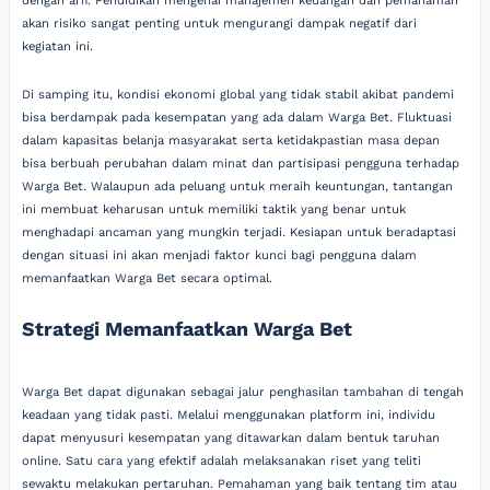
dengan arif. Pendidikan mengenai manajemen keuangan dan pemahaman
akan risiko sangat penting untuk mengurangi dampak negatif dari
kegiatan ini.
Di samping itu, kondisi ekonomi global yang tidak stabil akibat pandemi
bisa berdampak pada kesempatan yang ada dalam Warga Bet. Fluktuasi
dalam kapasitas belanja masyarakat serta ketidakpastian masa depan
bisa berbuah perubahan dalam minat dan partisipasi pengguna terhadap
Warga Bet. Walaupun ada peluang untuk meraih keuntungan, tantangan
ini membuat keharusan untuk memiliki taktik yang benar untuk
menghadapi ancaman yang mungkin terjadi. Kesiapan untuk beradaptasi
dengan situasi ini akan menjadi faktor kunci bagi pengguna dalam
memanfaatkan Warga Bet secara optimal.
Strategi Memanfaatkan Warga Bet
Warga Bet dapat digunakan sebagai jalur penghasilan tambahan di tengah
keadaan yang tidak pasti. Melalui menggunakan platform ini, individu
dapat menyusuri kesempatan yang ditawarkan dalam bentuk taruhan
online. Satu cara yang efektif adalah melaksanakan riset yang teliti
sewaktu melakukan pertaruhan. Pemahaman yang baik tentang tim atau