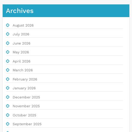
Archives
August 2026
July 2026
June 2026
May 2026
April 2026
March 2026
February 2026
January 2026
December 2025
November 2025
October 2025
September 2025