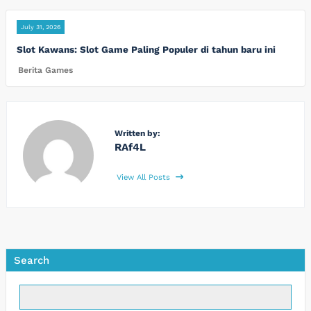
July 31, 2026
Slot Kawans: Slot Game Paling Populer di tahun baru ini
Berita Games
Written by:
RAf4L
View All Posts
Search