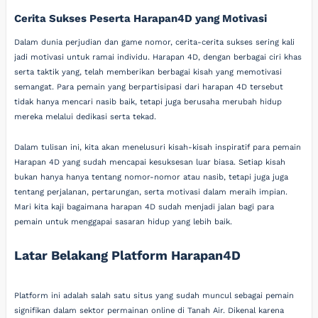
Cerita Sukses Peserta Harapan4D yang Motivasi
Dalam dunia perjudian dan game nomor, cerita-cerita sukses sering kali
jadi motivasi untuk ramai individu. Harapan 4D, dengan berbagai ciri khas
serta taktik yang, telah memberikan berbagai kisah yang memotivasi
semangat. Para pemain yang berpartisipasi dari harapan 4D tersebut
tidak hanya mencari nasib baik, tetapi juga berusaha merubah hidup
mereka melalui dedikasi serta tekad.
Dalam tulisan ini, kita akan menelusuri kisah-kisah inspiratif para pemain
Harapan 4D yang sudah mencapai kesuksesan luar biasa. Setiap kisah
bukan hanya hanya tentang nomor-nomor atau nasib, tetapi juga juga
tentang perjalanan, pertarungan, serta motivasi dalam meraih impian.
Mari kita kaji bagaimana harapan 4D sudah menjadi jalan bagi para
pemain untuk menggapai sasaran hidup yang lebih baik.
Latar Belakang Platform Harapan4D
Platform ini adalah salah satu situs yang sudah muncul sebagai pemain
signifikan dalam sektor permainan online di Tanah Air. Dikenal karena