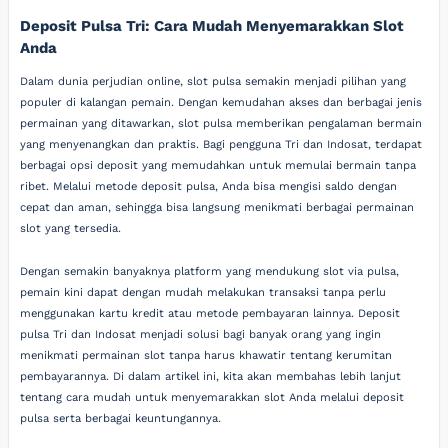
Deposit Pulsa Tri: Cara Mudah Menyemarakkan Slot
Anda
Dalam dunia perjudian online, slot pulsa semakin menjadi pilihan yang
populer di kalangan pemain. Dengan kemudahan akses dan berbagai jenis
permainan yang ditawarkan, slot pulsa memberikan pengalaman bermain
yang menyenangkan dan praktis. Bagi pengguna Tri dan Indosat, terdapat
berbagai opsi deposit yang memudahkan untuk memulai bermain tanpa
ribet. Melalui metode deposit pulsa, Anda bisa mengisi saldo dengan
cepat dan aman, sehingga bisa langsung menikmati berbagai permainan
slot yang tersedia.
Dengan semakin banyaknya platform yang mendukung slot via pulsa,
pemain kini dapat dengan mudah melakukan transaksi tanpa perlu
menggunakan kartu kredit atau metode pembayaran lainnya. Deposit
pulsa Tri dan Indosat menjadi solusi bagi banyak orang yang ingin
menikmati permainan slot tanpa harus khawatir tentang kerumitan
pembayarannya. Di dalam artikel ini, kita akan membahas lebih lanjut
tentang cara mudah untuk menyemarakkan slot Anda melalui deposit
pulsa serta berbagai keuntungannya.