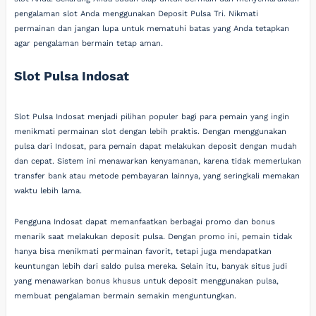
pengalaman slot Anda menggunakan Deposit Pulsa Tri. Nikmati
permainan dan jangan lupa untuk mematuhi batas yang Anda tetapkan
agar pengalaman bermain tetap aman.
Slot Pulsa Indosat
Slot Pulsa Indosat menjadi pilihan populer bagi para pemain yang ingin
menikmati permainan slot dengan lebih praktis. Dengan menggunakan
pulsa dari Indosat, para pemain dapat melakukan deposit dengan mudah
dan cepat. Sistem ini menawarkan kenyamanan, karena tidak memerlukan
transfer bank atau metode pembayaran lainnya, yang seringkali memakan
waktu lebih lama.
Pengguna Indosat dapat memanfaatkan berbagai promo dan bonus
menarik saat melakukan deposit pulsa. Dengan promo ini, pemain tidak
hanya bisa menikmati permainan favorit, tetapi juga mendapatkan
keuntungan lebih dari saldo pulsa mereka. Selain itu, banyak situs judi
yang menawarkan bonus khusus untuk deposit menggunakan pulsa,
membuat pengalaman bermain semakin menguntungkan.