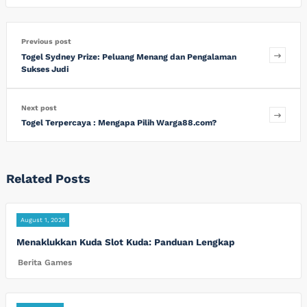
Previous post
Togel Sydney Prize: Peluang Menang dan Pengalaman
Sukses Judi
Next post
Togel Terpercaya : Mengapa Pilih Warga88.com?
Related Posts
August 1, 2026
Menaklukkan Kuda Slot Kuda: Panduan Lengkap
Berita Games