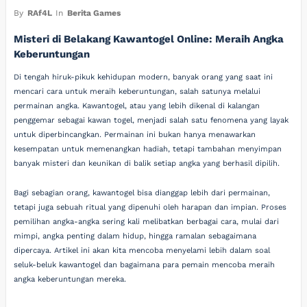
By
RAf4L
In
Berita Games
Misteri di Belakang Kawantogel Online: Meraih Angka
Keberuntungan
Di tengah hiruk-pikuk kehidupan modern, banyak orang yang saat ini
mencari cara untuk meraih keberuntungan, salah satunya melalui
permainan angka. Kawantogel, atau yang lebih dikenal di kalangan
penggemar sebagai kawan togel, menjadi salah satu fenomena yang layak
untuk diperbincangkan. Permainan ini bukan hanya menawarkan
kesempatan untuk memenangkan hadiah, tetapi tambahan menyimpan
banyak misteri dan keunikan di balik setiap angka yang berhasil dipilih.
Bagi sebagian orang, kawantogel bisa dianggap lebih dari permainan,
tetapi juga sebuah ritual yang dipenuhi oleh harapan dan impian. Proses
pemilihan angka-angka sering kali melibatkan berbagai cara, mulai dari
mimpi, angka penting dalam hidup, hingga ramalan sebagaimana
dipercaya. Artikel ini akan kita mencoba menyelami lebih dalam soal
seluk-beluk kawantogel dan bagaimana para pemain mencoba meraih
angka keberuntungan mereka.