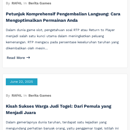
By
RAf4L
In
Berita Games
Petunjuk Komprehensif Pengembalian Langsung: Cara
Mengoptimalkan Permainan Anda
Dalam dunia game slot, pengetahuan soal RTP atau Return to Player
menjadi salah satu kunci utama dalam meningkatkan peluang
kemenangan. RTP mengacu pada persentase keseluruhan taruhan yang
dikembalikan oleh mesin…
Read More
June 22, 2025
By
RAf4L
In
Berita Games
Kisah Sukses Warga Judi Togel: Dari Pemula yang
Menjadi Juara
Dalam gemerlapnya dunia taruhan, terdapat satu kejadian yang
mengundang perhatian banyak orang, yaitu penggemar togel. Istilah ini