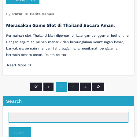
By
RAf4L
In
Berita Games
Merasakan Game Slot di Thailand Secara Aman.
Permainan slot Thailand kian digemari di kalangan penggemar judi online.
Dengan sejumlah pilihan menarik dan kemungkinan keuntungan besar,
banyaknya pemain mencari tahu bagaimana menikmati pengalaman
bermain secara aman. Dalam sektor…
Read More
Posts
1
2
3
4
pagination
Search
Search