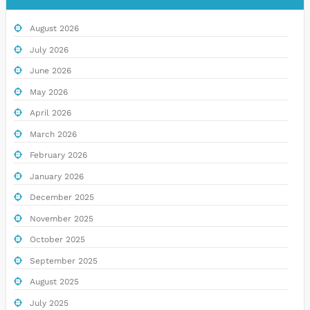
August 2026
July 2026
June 2026
May 2026
April 2026
March 2026
February 2026
January 2026
December 2025
November 2025
October 2025
September 2025
August 2025
July 2025