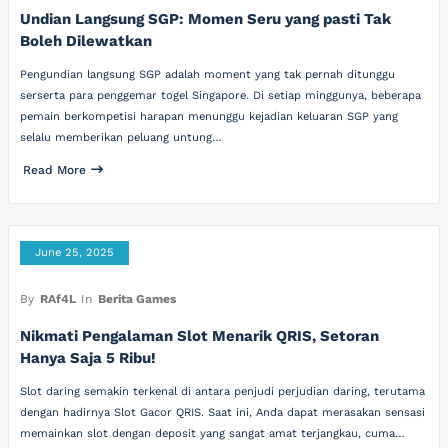
Undian Langsung SGP: Momen Seru yang pasti Tak
Boleh Dilewatkan
Pengundian langsung SGP adalah moment yang tak pernah ditunggu
serserta para penggemar togel Singapore. Di setiap minggunya, beberapa
pemain berkompetisi harapan menunggu kejadian keluaran SGP yang
selalu memberikan peluang untung…
Read More
June 25, 2025
By
RAf4L
In
Berita Games
Nikmati Pengalaman Slot Menarik QRIS, Setoran
Hanya Saja 5 Ribu!
Slot daring semakin terkenal di antara penjudi perjudian daring, terutama
dengan hadirnya Slot Gacor QRIS. Saat ini, Anda dapat merasakan sensasi
memainkan slot dengan deposit yang sangat amat terjangkau, cuma…