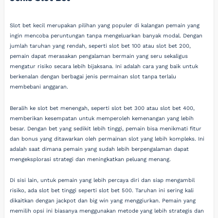
Slot bet kecil merupakan pilihan yang populer di kalangan pemain yang
ingin mencoba peruntungan tanpa mengeluarkan banyak modal. Dengan
jumlah taruhan yang rendah, seperti slot bet 100 atau slot bet 200,
pemain dapat merasakan pengalaman bermain yang seru sekaligus
mengatur risiko secara lebih bijaksana. Ini adalah cara yang baik untuk
berkenalan dengan berbagai jenis permainan slot tanpa terlalu
membebani anggaran.
Beralih ke slot bet menengah, seperti slot bet 300 atau slot bet 400,
memberikan kesempatan untuk memperoleh kemenangan yang lebih
besar. Dengan bet yang sedikit lebih tinggi, pemain bisa menikmati fitur
dan bonus yang ditawarkan oleh permainan slot yang lebih kompleks. Ini
adalah saat dimana pemain yang sudah lebih berpengalaman dapat
mengeksplorasi strategi dan meningkatkan peluang menang.
Di sisi lain, untuk pemain yang lebih percaya diri dan siap mengambil
risiko, ada slot bet tinggi seperti slot bet 500. Taruhan ini sering kali
dikaitkan dengan jackpot dan big win yang menggiurkan. Pemain yang
memilih opsi ini biasanya menggunakan metode yang lebih strategis dan