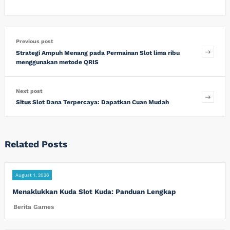
Previous post
Strategi Ampuh Menang pada Permainan Slot lima ribu
menggunakan metode QRIS
Next post
Situs Slot Dana Terpercaya: Dapatkan Cuan Mudah
Related Posts
August 1, 2026
Menaklukkan Kuda Slot Kuda: Panduan Lengkap
Berita Games