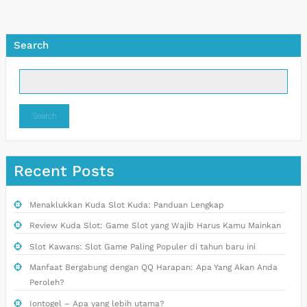
Search
Search
Recent Posts
Menaklukkan Kuda Slot Kuda: Panduan Lengkap
Review Kuda Slot: Game Slot yang Wajib Harus Kamu Mainkan
Slot Kawans: Slot Game Paling Populer di tahun baru ini
Manfaat Bergabung dengan QQ Harapan: Apa Yang Akan Anda
Peroleh?
Iontogel – Apa yang lebih utama?