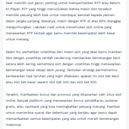
Saat memilih slot gacor, penting untuk memperhatikan RTP atau Return
to Player. RTP yang tinggi menunjukkan bahwa mesin slot tersebut
memiliki peluang lebih baik untuk membayar kembali kepada pemain
dalam jangka panjang. Biasanya, mesin dengan RTP di atas 95% dianggap
menguntungkan. Lakukan riset untuk menemukan slot online yang
menawarkan RTP terbaik agar kamu memiliki kesempatan lebih besar
untuk menang.
Selain itu, perhatikan volatilitas dari mesin slot yang akan kamu mainkan.
Slot dengan volatilitas rendah cenderung memberikan kemenangan kecil
secara lebih sering, sementara slot dengan volatilitas tinggi menawarkan
kemenangan besar tetapi lebih jarang. Tentukan strategi permainanmu
berdasarkan tipe taruhan yang ingin dilakukan, apakah itu slot bet kecil
atau slot bet besar seperti slot bet 300 dan slot bet 500.
Terakhir, manfaatkan bonus dan promosi yang ditawarkan oleh situs slot
online. Banyak platform yang menawarkan bonus pendaftaran, putaran
gratis, atau cashback yang bisa meningkatkan peluang menang. Pastikan
untuk memeriksa syarat dan ketentuan yang berlaku agar kamu dapat
memanfaatkan semua kesempatan yang ada untuk meraih kemenangan
maksimal.