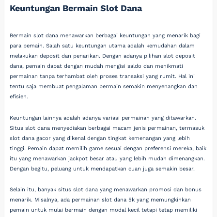
Keuntungan Bermain Slot Dana
Bermain slot dana menawarkan berbagai keuntungan yang menarik bagi
para pemain. Salah satu keuntungan utama adalah kemudahan dalam
melakukan deposit dan penarikan. Dengan adanya pilihan slot deposit
dana, pemain dapat dengan mudah mengisi saldo dan menikmati
permainan tanpa terhambat oleh proses transaksi yang rumit. Hal ini
tentu saja membuat pengalaman bermain semakin menyenangkan dan
efisien.
Keuntungan lainnya adalah adanya variasi permainan yang ditawarkan.
Situs slot dana menyediakan berbagai macam jenis permainan, termasuk
slot dana gacor yang dikenal dengan tingkat kemenangan yang lebih
tinggi. Pemain dapat memilih game sesuai dengan preferensi mereka, baik
itu yang menawarkan jackpot besar atau yang lebih mudah dimenangkan.
Dengan begitu, peluang untuk mendapatkan cuan juga semakin besar.
Selain itu, banyak situs slot dana yang menawarkan promosi dan bonus
menarik. Misalnya, ada permainan slot dana 5k yang memungkinkan
pemain untuk mulai bermain dengan modal kecil tetapi tetap memiliki