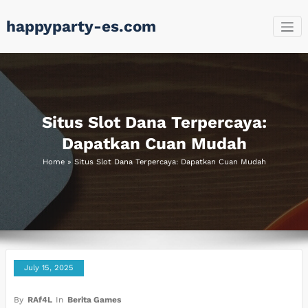
Skip
happyparty-es.com
to
content
Situs Slot Dana Terpercaya:
Dapatkan Cuan Mudah
Home
»
Situs Slot Dana Terpercaya: Dapatkan Cuan Mudah
July 15, 2025
By
RAf4L
In
Berita Games