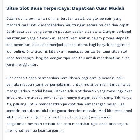
Situs Slot Dana Terpercaya: Dapatkan Cuan Mudah
Dalam dunia permainan online, terutama slot, banyak pemain yang
mencari cara untuk mendapatkan keuntungan secara mudah dan cepat.
Salah satu opsi yang semakin populer adalah slot dana. Dengan berbagai
keuntungan yang ditawarkan, seperti kemudahan dalam proses deposit
dan penarikan, slot dana menjadi pilihan utama bagi banyak penggemar
judi online. Di artikel ini, kita akan mengupas tuntas tentang situs slot
dana terpercaya, lengkap dengan tips dan trik untuk mendapatkan cuan
yang menggiurkan.
Slot deposit dana memberikan kemudahan bagi semua pemain, baik
pemula maupun yang berpengalaman, untuk mulai bermain tanpa harus
mengeluarkan modal besar. Bahkan ada slot dana 5k yang memungkinkan
anda untuk mencoba peruntungan hanya dengan sedikit uang. Tak hanya
itu, peluang untuk mendapatkan jackpot dan kemenangan besar juga
semakin terbuka melalui slot gacor dan slot maxwin. Mari kita eksplorasi
lebih dalam mengenai situs-situs slot dana yang menawarkan
pengalaman bermain terbaik dan cara mendaftar agar anda bisa segera
menikmati semua keuntungan ini.