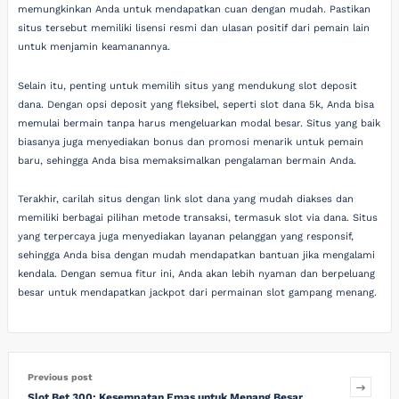
memungkinkan Anda untuk mendapatkan cuan dengan mudah. Pastikan
situs tersebut memiliki lisensi resmi dan ulasan positif dari pemain lain
untuk menjamin keamanannya.
Selain itu, penting untuk memilih situs yang mendukung slot deposit
dana. Dengan opsi deposit yang fleksibel, seperti slot dana 5k, Anda bisa
memulai bermain tanpa harus mengeluarkan modal besar. Situs yang baik
biasanya juga menyediakan bonus dan promosi menarik untuk pemain
baru, sehingga Anda bisa memaksimalkan pengalaman bermain Anda.
Terakhir, carilah situs dengan link slot dana yang mudah diakses dan
memiliki berbagai pilihan metode transaksi, termasuk slot via dana. Situs
yang terpercaya juga menyediakan layanan pelanggan yang responsif,
sehingga Anda bisa dengan mudah mendapatkan bantuan jika mengalami
kendala. Dengan semua fitur ini, Anda akan lebih nyaman dan berpeluang
besar untuk mendapatkan jackpot dari permainan slot gampang menang.
Previous post
Slot Bet 300: Kesempatan Emas untuk Menang Besar