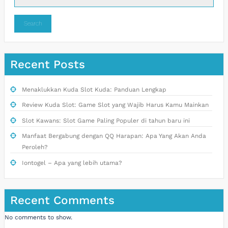
Search
Recent Posts
Menaklukkan Kuda Slot Kuda: Panduan Lengkap
Review Kuda Slot: Game Slot yang Wajib Harus Kamu Mainkan
Slot Kawans: Slot Game Paling Populer di tahun baru ini
Manfaat Bergabung dengan QQ Harapan: Apa Yang Akan Anda
Peroleh?
Iontogel – Apa yang lebih utama?
Recent Comments
No comments to show.