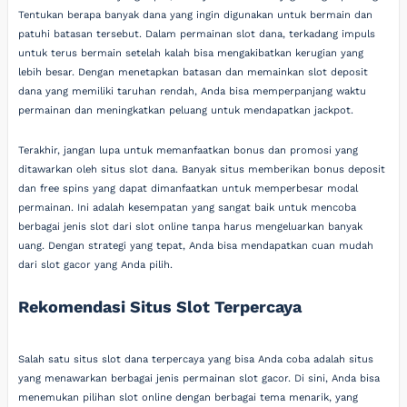
Tentukan berapa banyak dana yang ingin digunakan untuk bermain dan
patuhi batasan tersebut. Dalam permainan slot dana, terkadang impuls
untuk terus bermain setelah kalah bisa mengakibatkan kerugian yang
lebih besar. Dengan menetapkan batasan dan memainkan slot deposit
dana yang memiliki taruhan rendah, Anda bisa memperpanjang waktu
permainan dan meningkatkan peluang untuk mendapatkan jackpot.
Terakhir, jangan lupa untuk memanfaatkan bonus dan promosi yang
ditawarkan oleh situs slot dana. Banyak situs memberikan bonus deposit
dan free spins yang dapat dimanfaatkan untuk memperbesar modal
permainan. Ini adalah kesempatan yang sangat baik untuk mencoba
berbagai jenis slot dari slot online tanpa harus mengeluarkan banyak
uang. Dengan strategi yang tepat, Anda bisa mendapatkan cuan mudah
dari slot gacor yang Anda pilih.
Rekomendasi Situs Slot Terpercaya
Salah satu situs slot dana terpercaya yang bisa Anda coba adalah situs
yang menawarkan berbagai jenis permainan slot gacor. Di sini, Anda bisa
menemukan pilihan slot online dengan berbagai tema menarik, yang