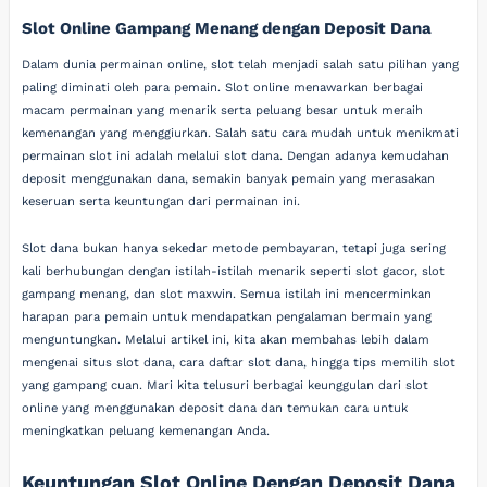
Slot Online Gampang Menang dengan Deposit Dana
Dalam dunia permainan online, slot telah menjadi salah satu pilihan yang
paling diminati oleh para pemain. Slot online menawarkan berbagai
macam permainan yang menarik serta peluang besar untuk meraih
kemenangan yang menggiurkan. Salah satu cara mudah untuk menikmati
permainan slot ini adalah melalui slot dana. Dengan adanya kemudahan
deposit menggunakan dana, semakin banyak pemain yang merasakan
keseruan serta keuntungan dari permainan ini.
Slot dana bukan hanya sekedar metode pembayaran, tetapi juga sering
kali berhubungan dengan istilah-istilah menarik seperti slot gacor, slot
gampang menang, dan slot maxwin. Semua istilah ini mencerminkan
harapan para pemain untuk mendapatkan pengalaman bermain yang
menguntungkan. Melalui artikel ini, kita akan membahas lebih dalam
mengenai situs slot dana, cara daftar slot dana, hingga tips memilih slot
yang gampang cuan. Mari kita telusuri berbagai keunggulan dari slot
online yang menggunakan deposit dana dan temukan cara untuk
meningkatkan peluang kemenangan Anda.
Keuntungan Slot Online Dengan Deposit Dana