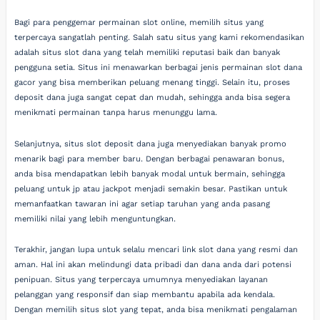
Bagi para penggemar permainan slot online, memilih situs yang
terpercaya sangatlah penting. Salah satu situs yang kami rekomendasikan
adalah situs slot dana yang telah memiliki reputasi baik dan banyak
pengguna setia. Situs ini menawarkan berbagai jenis permainan slot dana
gacor yang bisa memberikan peluang menang tinggi. Selain itu, proses
deposit dana juga sangat cepat dan mudah, sehingga anda bisa segera
menikmati permainan tanpa harus menunggu lama.
Selanjutnya, situs slot deposit dana juga menyediakan banyak promo
menarik bagi para member baru. Dengan berbagai penawaran bonus,
anda bisa mendapatkan lebih banyak modal untuk bermain, sehingga
peluang untuk jp atau jackpot menjadi semakin besar. Pastikan untuk
memanfaatkan tawaran ini agar setiap taruhan yang anda pasang
memiliki nilai yang lebih menguntungkan.
Terakhir, jangan lupa untuk selalu mencari link slot dana yang resmi dan
aman. Hal ini akan melindungi data pribadi dan dana anda dari potensi
penipuan. Situs yang terpercaya umumnya menyediakan layanan
pelanggan yang responsif dan siap membantu apabila ada kendala.
Dengan memilih situs slot yang tepat, anda bisa menikmati pengalaman