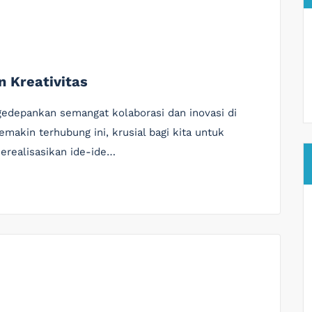
 Kreativitas
edepankan semangat kolaborasi dan inovasi di
makin terhubung ini, krusial bagi kita untuk
erealisasikan ide-ide…