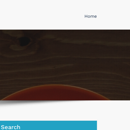
Home
Search