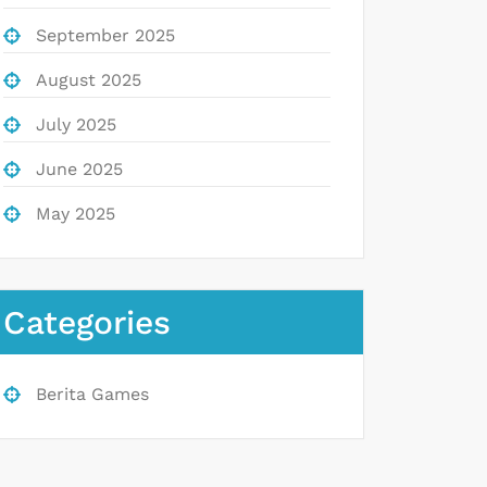
September 2025
August 2025
July 2025
June 2025
May 2025
Categories
Berita Games