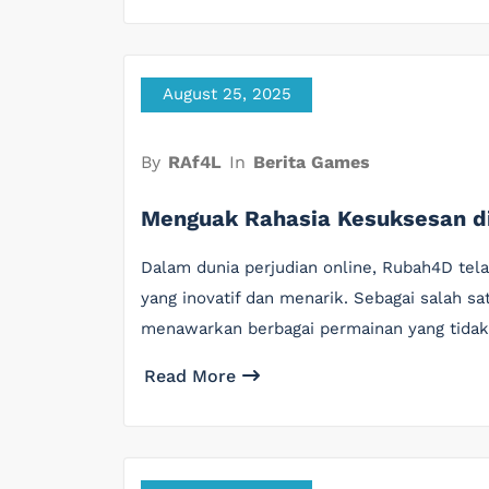
August 25, 2025
By
RAf4L
In
Berita Games
Menguak Rahasia Kesuksesan d
Dalam dunia perjudian online, Rubah4D tel
yang inovatif dan menarik. Sebagai salah sa
menawarkan berbagai permainan yang tida
Read More