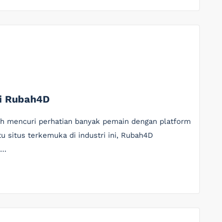
i Rubah4D
ah mencuri perhatian banyak pemain dengan platform
tu situs terkemuka di industri ini, Rubah4D
k…