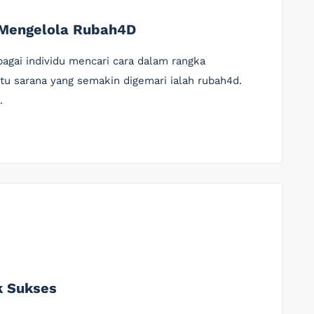
 Mengelola Rubah4D
rbagai individu mencari cara dalam rangka
u sarana yang semakin digemari ialah rubah4d.
…
k Sukses