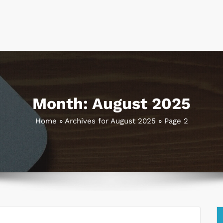
Month:
August 2025
Home
»
Archives for August 2025
»
Page 2