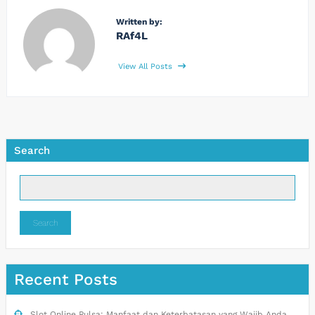
Written by:
RAf4L
View All Posts
Search
Search
Recent Posts
Slot Online Pulsa: Manfaat dan Keterbatasan yang Wajib Anda