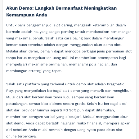
Akun Demo: Langkah Bermanfaat Meningkatkan
Kemampuan Anda
Untuk para penggemar judi slot daring, mengasah keterampilan dalam
bermain adalah hal yang sangat penting untuk mendapatkan kemenangan
yang maksimal penuh. Salah satu cara paling baik dalam membangun
kemampuan tersebut adalah dengan menggunakan akun demo slot.
Melalui akun demo, pemain dapat mencoba berbagai jenis permainan slot
tanpa harus mengeluarkan uang asli. Ini memberikan kesempatan bagi
mempelajari mekanisme permainan, memahami pola hadiah, dan
membangun strategi yang tepat.
Salah satu platform yang terkenal untuk demo slot adalah Pragmatic
Play, yang menyediakan berbagai slot demo yang menarik dan menghibur.
Mulai dari slot bertemakan tema lucu sampai yang bertemakan
petualangan, semua bisa diakses secara gratis. Selain itu berbagai opsi
slot dari provider lainnya seperti PG Soft pun dapat ditemukan,
memberikan beragam variasi yang dipelajari. Melalui menggunakan akun
slot demo, Anda dapat berlatih halangan risiko finansial, mempersiapkan
diri sebelum Anda mulai bermain dengan uang nyata pada situs slot
online terpercaya.