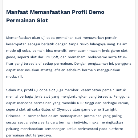
Manfaat Memanfaatkan Profil Demo
Permainan Slot
Memanfaatkan akun uji coba permainan slot menawarkan pemain
kesempatan sebagai berlatih dengan tanpa risiko hilangnya uang. Dalam
mode uji coba, pemain bisa meneliti bermacam-macam jenis game slot
game, seperti slot dari PG Soft, dan memahami mekanisme serta fitur-
fitur yang tersedia di setiap permainan. Dengan pengalaman ini, pengguna
dapat merumuskan strategi efisien sebelum bermain menggunakan
modal riil.
Selain itu, profil uji coba slot juga memberi kesempatan pemain untuk
menilai berbagai jenis slot yang menguntungkan yang tersedia. Pengguna
dapat mencoba permainan yang memiliki RTP tinggi dan berbagai varian,
seperti slot uji coba Gates of Olympus atau game demo Starlight
Princess. Ini bermanfaat dalam mendapatkan permainan yang paling
sesuai sesuai selera serta cara bermain individu, maka meningkatkan
peluang mendapatkan kemenangan ketika berinvestasi pada platform
permainan slot terpercaya.