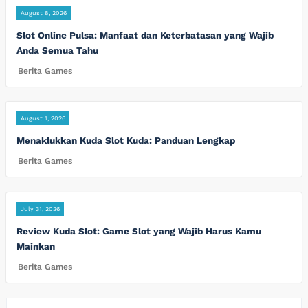
August 8, 2026
Slot Online Pulsa: Manfaat dan Keterbatasan yang Wajib
Anda Semua Tahu
Berita Games
August 1, 2026
Menaklukkan Kuda Slot Kuda: Panduan Lengkap
Berita Games
July 31, 2026
Review Kuda Slot: Game Slot yang Wajib Harus Kamu
Mainkan
Berita Games