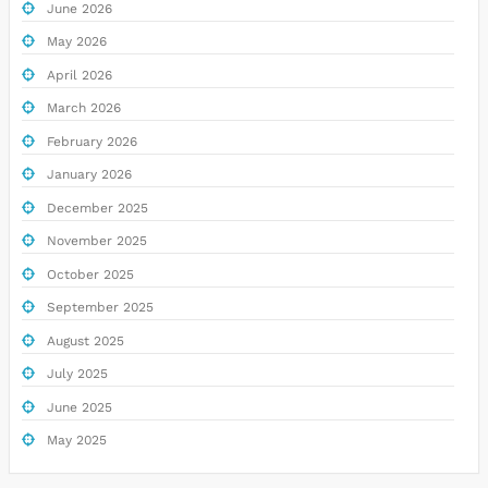
June 2026
May 2026
April 2026
March 2026
February 2026
January 2026
December 2025
November 2025
October 2025
September 2025
August 2025
July 2025
June 2025
May 2025