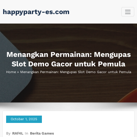
Skip
happyparty-es.com
to
content
Menangkan Permainan: Mengupas
Slot Demo Gacor untuk Pemula
Home
»
Menangkan Permainan: Mengupas Slot Demo Gacor untuk Pemula
October 1, 2025
By
RAf4L
In
Berita Games