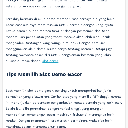
mungkin menguntungkan. Ini sangat penting untuk meningkatkan
keterampilan sebelum bermain dengan uang asli.
Terakhir, bermain di akun demo memberi rasa percaya diri yang lebih
besar saat akhirnya memutuskan untuk bermain dengan uang nyata.
Ketika pemain sudah merasa familiar dengan permainan dan telah
menemukan pendekatan yang tepat, mereka akan lebih siap untuk
menghadapi tantangan yang mungkin muncul. Dengan demikian,
menggunakan akun demo bukan hanya tentang bermain, tetapi juga
tentang mempersiapkan diri untuk pengalaman bermain yang lebih
sukses di masa depan.
slot demo
Tips Memilih Slot Demo Gacor
Saat memilih slot demo gacor, penting untuk memperhatikan jenis
permainan yang ditawarkan. Carilah slot yang memiliki RTP tinggi, karena
ini menunjukkan persentase pengembalian kepada pemain yang lebih baik.
Selain itu, pilih permainan dengan variasi tinggi, yang mungkin
memberikan kemenangan besar meskipun frekuensi menangnya lebih
rendah. Dengan memahami karakteristik permainan, Anda bisa lebih
maksimal dalam mencoba akun demo.