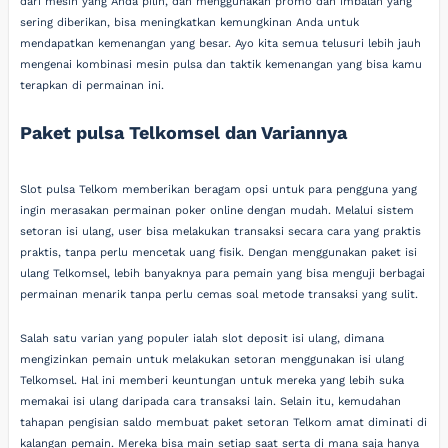
dari mesin yang Anda pilih, dan menggunakan promo dan imbalan yang
sering diberikan, bisa meningkatkan kemungkinan Anda untuk
mendapatkan kemenangan yang besar. Ayo kita semua telusuri lebih jauh
mengenai kombinasi mesin pulsa dan taktik kemenangan yang bisa kamu
terapkan di permainan ini.
Paket pulsa Telkomsel dan Variannya
Slot pulsa Telkom memberikan beragam opsi untuk para pengguna yang
ingin merasakan permainan poker online dengan mudah. Melalui sistem
setoran isi ulang, user bisa melakukan transaksi secara cara yang praktis
praktis, tanpa perlu mencetak uang fisik. Dengan menggunakan paket isi
ulang Telkomsel, lebih banyaknya para pemain yang bisa menguji berbagai
permainan menarik tanpa perlu cemas soal metode transaksi yang sulit.
Salah satu varian yang populer ialah slot deposit isi ulang, dimana
mengizinkan pemain untuk melakukan setoran menggunakan isi ulang
Telkomsel. Hal ini memberi keuntungan untuk mereka yang lebih suka
memakai isi ulang daripada cara transaksi lain. Selain itu, kemudahan
tahapan pengisian saldo membuat paket setoran Telkom amat diminati di
kalangan pemain. Mereka bisa main setiap saat serta di mana saja hanya