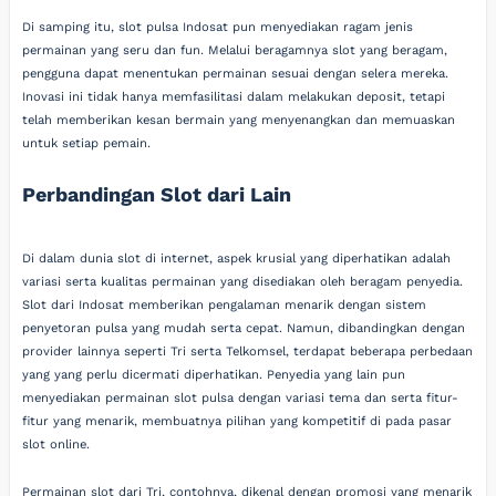
Di samping itu, slot pulsa Indosat pun menyediakan ragam jenis
permainan yang seru dan fun. Melalui beragamnya slot yang beragam,
pengguna dapat menentukan permainan sesuai dengan selera mereka.
Inovasi ini tidak hanya memfasilitasi dalam melakukan deposit, tetapi
telah memberikan kesan bermain yang menyenangkan dan memuaskan
untuk setiap pemain.
Perbandingan Slot dari Lain
Di dalam dunia slot di internet, aspek krusial yang diperhatikan adalah
variasi serta kualitas permainan yang disediakan oleh beragam penyedia.
Slot dari Indosat memberikan pengalaman menarik dengan sistem
penyetoran pulsa yang mudah serta cepat. Namun, dibandingkan dengan
provider lainnya seperti Tri serta Telkomsel, terdapat beberapa perbedaan
yang yang perlu dicermati diperhatikan. Penyedia yang lain pun
menyediakan permainan slot pulsa dengan variasi tema dan serta fitur-
fitur yang menarik, membuatnya pilihan yang kompetitif di pada pasar
slot online.
Permainan slot dari Tri, contohnya, dikenal dengan promosi yang menarik