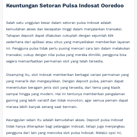
Keuntungan Setoran Pulsa Indosat Ooredoo
Salah satu unggulan besar dalam setoran pulsa Indosat adalah
kemudahan akses dan kecepatan tinggi dalam menjalankan transaksi.
Tahapan deposit dapat dilakukan cukuplah dengan sejumlah klik
sederhana dari aplikasi atau situs yang menyediakan memberikan layanan
ini. Pengguna pulsa tidak perlu pusing mencari cara lain dalam melakukan
transaksi, cukup dengan nilai pulsa yang mereka dimiliki, pengguna bisa
segera memanfaatkan permainan slot yang telah tersedia.
Disamping itu, slot Indosat memberikan berbagai variasi permainan yang
yang menarik dan mengasyikkan. Dengan deposit pulsa, pemain dapat
menentukan beragam jenis slot yang tersedia, dari tema yang klasik
sampai hingga yang modern. Hal ini tentunya memberikan pengalaman
gaming yang lebih variatif dan tidak monoton, agar semua pemain dapat
merasa lebih banyak senang saat bermain.
Keunggulan selain itu adalah kemudahan akses. Deposit pulsa Indosat
tidak hanya diterapkan bagi pelanggan Indosat, tetapi juga menjangkau
pengguna dari lain yang mencoba slot pulsa Indosat. Melalui opsi ini,