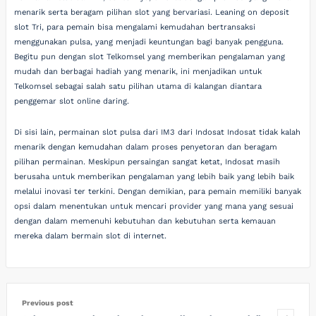
menarik serta beragam pilihan slot yang bervariasi. Leaning on deposit
slot Tri, para pemain bisa mengalami kemudahan bertransaksi
menggunakan pulsa, yang menjadi keuntungan bagi banyak pengguna.
Begitu pun dengan slot Telkomsel yang memberikan pengalaman yang
mudah dan berbagai hadiah yang menarik, ini menjadikan untuk
Telkomsel sebagai salah satu pilihan utama di kalangan diantara
penggemar slot online daring.
Di sisi lain, permainan slot pulsa dari IM3 dari Indosat Indosat tidak kalah
menarik dengan kemudahan dalam proses penyetoran dan beragam
pilihan permainan. Meskipun persaingan sangat ketat, Indosat masih
berusaha untuk memberikan pengalaman yang lebih baik yang lebih baik
melalui inovasi ter terkini. Dengan demikian, para pemain memiliki banyak
opsi dalam menentukan untuk mencari provider yang mana yang sesuai
dengan dalam memenuhi kebutuhan dan kebutuhan serta kemauan
mereka dalam bermain slot di internet.
Previous post