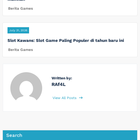
Berita Games
July 31, 2026
Slot Kawans: Slot Game Paling Populer di tahun baru ini
Berita Games
Written by:
RAf4L
View All Posts
Search