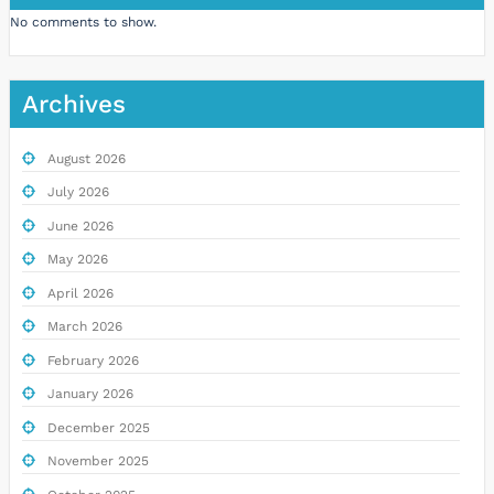
No comments to show.
Archives
August 2026
July 2026
June 2026
May 2026
April 2026
March 2026
February 2026
January 2026
December 2025
November 2025