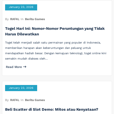
January 23, 2026
By
RAf4L
In
Berita Games
Togel Hari Ini: Nomor-Nomor Peruntungan yang Tidak
Harus Dilewatkan
Togel telah menjadi salah satu permainan yang populer di Indonesia,
memberikan harapan akan keberuntungan dan peluang untuk
mendapatkan hadiah besar. Dengan kemajuan teknologi, togel online kini
semakin mudah diakses oleh…
Read More
January 23, 2026
By
RAf4L
In
Berita Games
Beli Scatter di Slot Demo: Mitos atau Kenyataan?