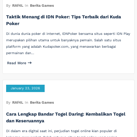
By
RAf4L
In
Berita Games
Taktik Menang di IDN Poker: Tips Terbaik dari Kuda
Poker
Di dunia dunia poker di internet, IDNPoker bersama situs seperti IDN Play
merupakan pilihan utama untuk banyaknya pemain. Salah satu situs
platform yang adalah Kudapoker.com, yang menawarkan berbagai
permainan dan…
Read More
January 23, 2026
By
RAf4L
In
Berita Games
Cara Lengkap Bandar Togel Daring: Kembalikan Togel
dan Keseruannya
Di dalam era digital saat ini, perjudian togel online kian populer di