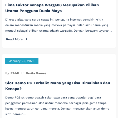
Lima Faktor Kenapa Warga88 Merupakan Pilihan
Utama Pengguna Dunia Maya
Di era digital yang serba cepat ini, pengguna internet semakin kritik
dalam menentukan media yang mereka percayai. Salah satu nama yang
muncul sebagai pilihan utama adalah warga88. Dengan beragam layanan…
Read More
January 25, 2026
By
RAf4L
In
Berita Games
Slot Demo PG Terbaik: Mana yang Bisa Dimainkan dan
Kenapa?
Demo PGSlot demo adalah salah satu cara yang populer bagi para
penggemar permainan slot untuk mencoba berbagai jenis game tanpa
harus mempertaruhkan uang mereka. Dengan menggunakan akun demo
slot, pemain…