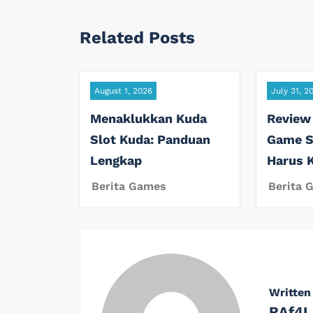
Related Posts
August 1, 2026
July 31, 2
Menaklukkan Kuda
Review 
Slot Kuda: Panduan
Game S
Lengkap
Harus 
Berita Games
Berita 
Written
RAf4L