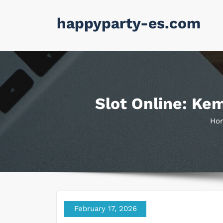
Skip
happyparty-es.com
to
content
Slot Online: K
Ho
February 17, 2026