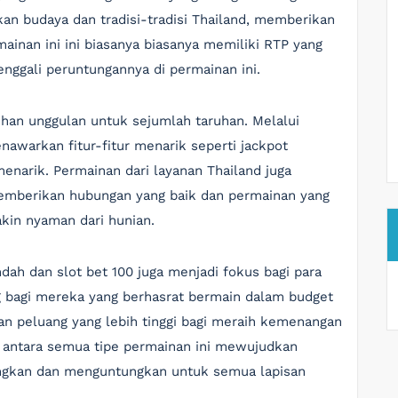
kan budaya dan tradisi-tradisi Thailand, memberikan
ainan ini ini biasanya biasanya memiliki RTP yang
nggali peruntungannya di permainan ini.
ihan unggulan untuk sejumlah taruhan. Melalui
enawarkan fitur-fitur menarik seperti jackpot
 menarik. Permainan dari layanan Thailand juga
emberikan hubungan yang baik dan permainan yang
in nyaman dari hunian.
dah dan slot bet 100 juga menjadi fokus bagi para
g bagi mereka yang berhasrat bermain dalam budget
an peluang yang lebih tinggi bagi meraih kemenangan
an antara semua tipe permainan ini mewujudkan
ngkan dan menguntungkan untuk semua lapisan