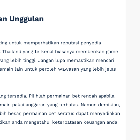
an Unggulan
ing untuk memperhatikan reputasi penyedia
ot Thailand yang terkenal biasanya memberikan game
yang lebih tinggi. Jangan lupa memastikan mencari
emain lain untuk peroleh wawasan yang lebih jelas
ang tersedia. Pilihlah permainan bet rendah apabila
rmain pakai anggaran yang terbatas. Namun demikian,
bih besar, permainan bet seratus dapat menyediakan
stikan anda mengetahui keterbatasan keuangan anda