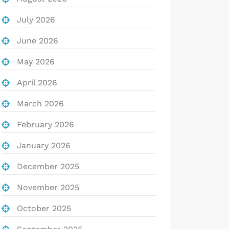
July 2026
June 2026
May 2026
April 2026
March 2026
February 2026
January 2026
December 2025
November 2025
October 2025