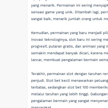
yang menarik. Permainan ini sering menyaji
sensasi game yang unik. Ditambah lagi, perm
sangat baik, menarik jumlah orang untuk me
Kemudian, permainan yang baru menjadi pil
inovasi teknologinya, slot baru ini sering m
progresif, putaran gratis, dan animasi yang
semakin mendapat banyak dicari, karena m
lancar, membuat pengalaman bermain semak
Terakhir, permainan slot dengan taruhan ren
penjudi. Slot bet kecil menawarkan peluan
terbatas, sedangkan slot bet 100 memberik
melalui taruhan yang lebih tinggi. Gabung
pengalaman bermain yang sangat menyena
masyarakat.