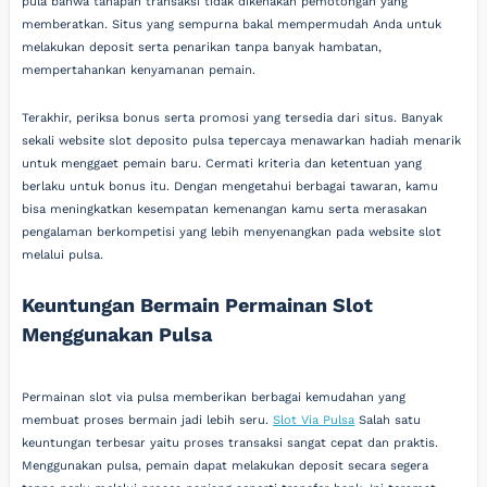
pula bahwa tahapan transaksi tidak dikenakan pemotongan yang
memberatkan. Situs yang sempurna bakal mempermudah Anda untuk
melakukan deposit serta penarikan tanpa banyak hambatan,
mempertahankan kenyamanan pemain.
Terakhir, periksa bonus serta promosi yang tersedia dari situs. Banyak
sekali website slot deposito pulsa tepercaya menawarkan hadiah menarik
untuk menggaet pemain baru. Cermati kriteria dan ketentuan yang
berlaku untuk bonus itu. Dengan mengetahui berbagai tawaran, kamu
bisa meningkatkan kesempatan kemenangan kamu serta merasakan
pengalaman berkompetisi yang lebih menyenangkan pada website slot
melalui pulsa.
Keuntungan Bermain Permainan Slot
Menggunakan Pulsa
Permainan slot via pulsa memberikan berbagai kemudahan yang
membuat proses bermain jadi lebih seru.
Slot Via Pulsa
Salah satu
keuntungan terbesar yaitu proses transaksi sangat cepat dan praktis.
Menggunakan pulsa, pemain dapat melakukan deposit secara segera