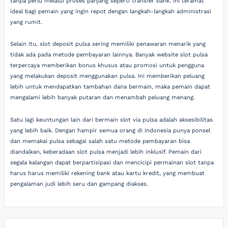
tanpa perlu melalui proses panjang seperti transfer bank. Ini teramat
ideal bagi pemain yang ingin repot dengan langkah-langkah administrasi
yang rumit.
Selain itu, slot deposit pulsa sering memiliki penawaran menarik yang
tidak ada pada metode pembayaran lainnya. Banyak website slot pulsa
terpercaya memberikan bonus khusus atau promosi untuk pengguna
yang melakukan deposit menggunakan pulsa. Ini memberikan peluang
lebih untuk mendapatkan tambahan dana bermain, maka pemain dapat
mengalami lebih banyak putaran dan menambah peluang menang.
Satu lagi keuntungan lain dari bermain slot via pulsa adalah aksesibilitas
yang lebih baik. Dengan hampir semua orang di Indonesia punya ponsel
dan memakai pulsa sebagai salah satu metode pembayaran bisa
diandalkan, keberadaan slot pulsa menjadi lebih inklusif. Pemain dari
segala kalangan dapat berpartisipasi dan mencicipi permainan slot tanpa
harus harus memiliki rekening bank atau kartu kredit, yang membuat
pengalaman judi lebih seru dan gampang diakses.