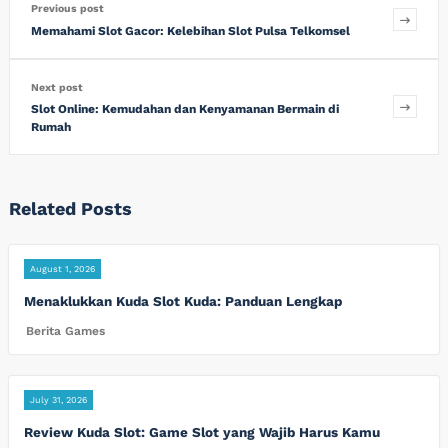
Previous post
Memahami Slot Gacor: Kelebihan Slot Pulsa Telkomsel
Next post
Slot Online: Kemudahan dan Kenyamanan Bermain di
Rumah
Related Posts
August 1, 2026
Menaklukkan Kuda Slot Kuda: Panduan Lengkap
Berita Games
July 31, 2026
Review Kuda Slot: Game Slot yang Wajib Harus Kamu