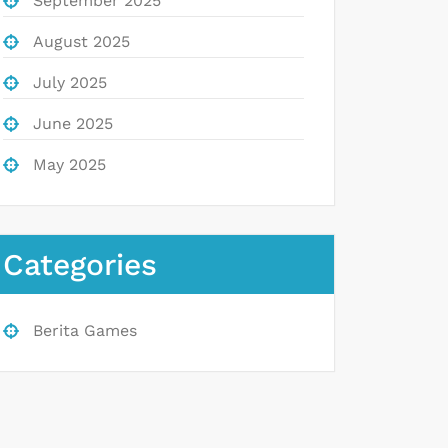
September 2025
August 2025
July 2025
June 2025
May 2025
Categories
Berita Games