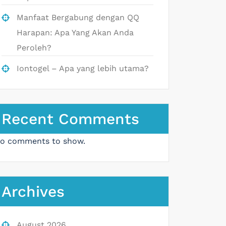
Manfaat Bergabung dengan QQ
Harapan: Apa Yang Akan Anda
Peroleh?
Iontogel – Apa yang lebih utama?
Recent Comments
o comments to show.
Archives
August 2026