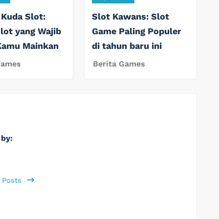
Kuda Slot:
Slot Kawans: Slot
lot yang Wajib
Game Paling Populer
Kamu Mainkan
di tahun baru ini
Games
Berita Games
 by:
l Posts