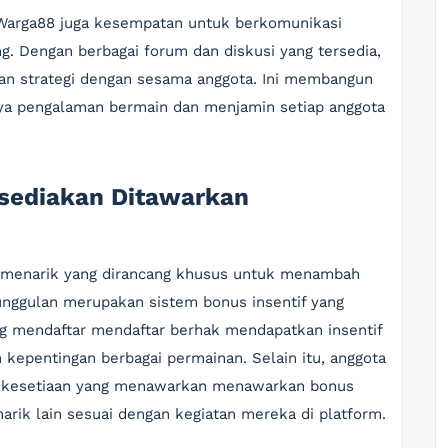
 Warga88 juga kesempatan untuk berkomunikasi
. Dengan berbagai forum dan diskusi yang tersedia,
dan strategi dengan sesama anggota. Ini membangun
a pengalaman bermain dan menjamin setiap anggota
isediakan Ditawarkan
menarik yang dirancang khusus untuk menambah
unggulan merupakan sistem bonus insentif yang
ang mendaftar mendaftar berhak mendapatkan insentif
 kepentingan berbagai permainan. Selain itu, anggota
ma kesetiaan yang menawarkan menawarkan bonus
arik lain sesuai dengan kegiatan mereka di platform.