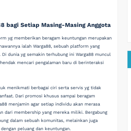
8 bagi Setiap Masing-Masing Anggota
form yg memberikan beragam keuntungan merupakan
enawannya ialah Warga88, sebuah platform yang
 Di dunia yg semakin terhubung ini Warga88 muncul
 hendak mencari pengalaman baru di berinteraksi
 menikmati berbagai ciri serta servis yg tidak
nfaat. Dari promosi khusus sampai beragam
rga88 menjamin agar setiap individu akan merasa
n dari membership yang mereka miliki. Bergabung
bung dalam sebuah komunitas, melainkan juga
i dengan peluang dan keuntungan.