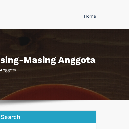
Home
asing-Masing Anggota
 Anggota
Search