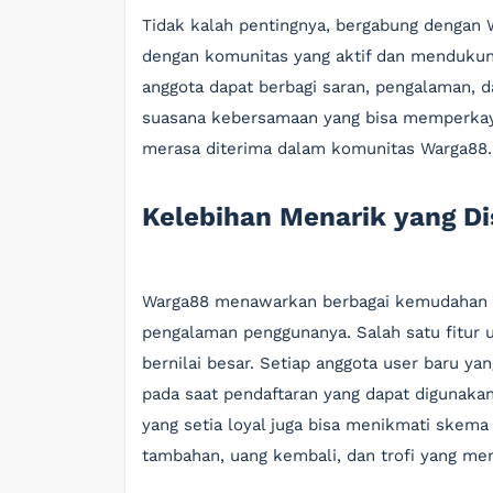
Tidak kalah pentingnya, bergabung dengan
dengan komunitas yang aktif dan mendukung
anggota dapat berbagi saran, pengalaman, 
suasana kebersamaan yang bisa memperkay
merasa diterima dalam komunitas Warga88.
Kelebihan Menarik yang D
Warga88 menawarkan berbagai kemudahan 
pengalaman penggunanya. Salah satu fitur 
bernilai besar. Setiap anggota user baru y
pada saat pendaftaran yang dapat digunakan
yang setia loyal juga bisa menikmati ske
tambahan, uang kembali, dan trofi yang men