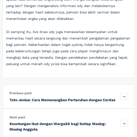
yang lain? Dengan menganalisis informasi sdy dan melakukannya
terhadap dengan hasil sebelumnya, pemain bisa lebih cermat dalam
menentukan angka yang akan diletakkan.
Di samping itu, live draw sdy juga menawarkan kesempatan untuk
memantau hasil secara langsung dan menambah pengalaman pengalaman
bagi pemain. Keberhasilan dalam togel sydney tidak hanya bergantung
pada keberuntungan tetapi juga pada cara player menghimpun dan
mengkaji data yang tersedia. Dengan pendekatan pendekatan yang tepat,
peluang untuk meraih sdy prize bisa bertambah secara signifikan.
Previous post
Toto Jenius: Cara Memenangkan Pertaruhan dengan Cerdas
Next post
Keuntungan Ikut dengan Warga88 bagi Setiap Masing-
Masing Anggota