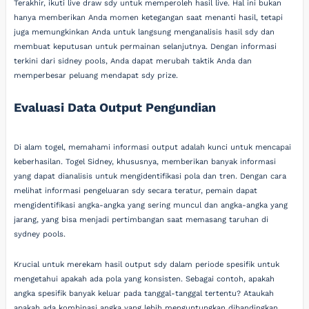
Terakhir, ikuti live draw sdy untuk memperoleh hasil live. Hal ini bukan
hanya memberikan Anda momen ketegangan saat menanti hasil, tetapi
juga memungkinkan Anda untuk langsung menganalisis hasil sdy dan
membuat keputusan untuk permainan selanjutnya. Dengan informasi
terkini dari sidney pools, Anda dapat merubah taktik Anda dan
memperbesar peluang mendapat sdy prize.
Evaluasi Data Output Pengundian
Di alam togel, memahami informasi output adalah kunci untuk mencapai
keberhasilan. Togel Sidney, khususnya, memberikan banyak informasi
yang dapat dianalisis untuk mengidentifikasi pola dan tren. Dengan cara
melihat informasi pengeluaran sdy secara teratur, pemain dapat
mengidentifikasi angka-angka yang sering muncul dan angka-angka yang
jarang, yang bisa menjadi pertimbangan saat memasang taruhan di
sydney pools.
Krucial untuk merekam hasil output sdy dalam periode spesifik untuk
mengetahui apakah ada pola yang konsisten. Sebagai contoh, apakah
angka spesifik banyak keluar pada tanggal-tanggal tertentu? Ataukah
apakah ada kombinasi angka yang lebih menguntungkan dibandingkan