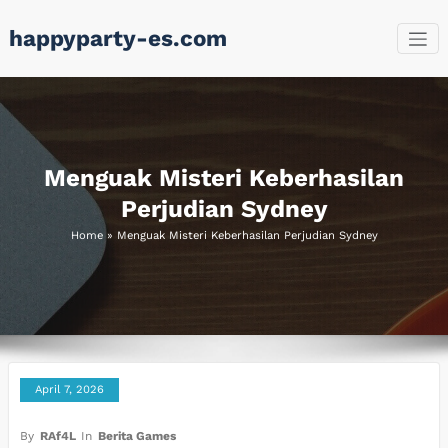
Skip
happyparty-es.com
to
content
Menguak Misteri Keberhasilan
Perjudian Sydney
Home
»
Menguak Misteri Keberhasilan Perjudian Sydney
April 7, 2026
By
RAf4L
In
Berita Games