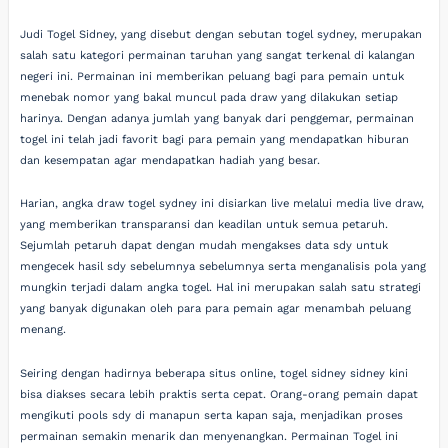
Judi Togel Sidney, yang disebut dengan sebutan togel sydney, merupakan
salah satu kategori permainan taruhan yang sangat terkenal di kalangan
negeri ini. Permainan ini memberikan peluang bagi para pemain untuk
menebak nomor yang bakal muncul pada draw yang dilakukan setiap
harinya. Dengan adanya jumlah yang banyak dari penggemar, permainan
togel ini telah jadi favorit bagi para pemain yang mendapatkan hiburan
dan kesempatan agar mendapatkan hadiah yang besar.
Harian, angka draw togel sydney ini disiarkan live melalui media live draw,
yang memberikan transparansi dan keadilan untuk semua petaruh.
Sejumlah petaruh dapat dengan mudah mengakses data sdy untuk
mengecek hasil sdy sebelumnya sebelumnya serta menganalisis pola yang
mungkin terjadi dalam angka togel. Hal ini merupakan salah satu strategi
yang banyak digunakan oleh para para pemain agar menambah peluang
menang.
Seiring dengan hadirnya beberapa situs online, togel sidney sidney kini
bisa diakses secara lebih praktis serta cepat. Orang-orang pemain dapat
mengikuti pools sdy di manapun serta kapan saja, menjadikan proses
permainan semakin menarik dan menyenangkan. Permainan Togel ini