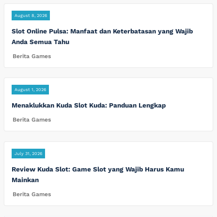
August 8, 2026
Slot Online Pulsa: Manfaat dan Keterbatasan yang Wajib
Anda Semua Tahu
Berita Games
August 1, 2026
Menaklukkan Kuda Slot Kuda: Panduan Lengkap
Berita Games
July 31, 2026
Review Kuda Slot: Game Slot yang Wajib Harus Kamu
Mainkan
Berita Games