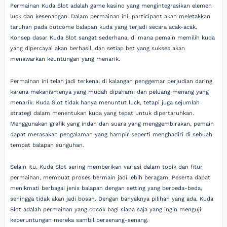
Permainan Kuda Slot adalah game kasino yang mengintegrasikan elemen
luck dan kesenangan. Dalam permainan ini, participant akan meletakkan
taruhan pada outcome balapan kuda yang terjadi secara acak-acak.
Konsep dasar Kuda Slot sangat sederhana, di mana pemain memilih kuda
yang dipercayai akan berhasil, dan setiap bet yang sukses akan
menawarkan keuntungan yang menarik.
Permainan ini telah jadi terkenal di kalangan penggemar perjudian daring
karena mekanismenya yang mudah dipahami dan peluang menang yang
menarik. Kuda Slot tidak hanya menuntut luck, tetapi juga sejumlah
strategi dalam menentukan kuda yang tepat untuk dipertaruhkan.
Menggunakan grafik yang indah dan suara yang menggembirakan, pemain
dapat merasakan pengalaman yang hampir seperti menghadiri di sebuah
tempat balapan sunguhan.
Selain itu, Kuda Slot sering memberikan variasi dalam topik dan fitur
permainan, membuat proses bermain jadi lebih beragam. Peserta dapat
menikmati berbagai jenis balapan dengan setting yang berbeda-beda,
sehingga tidak akan jadi bosan. Dengan banyaknya pilihan yang ada, Kuda
Slot adalah permainan yang cocok bagi siapa saja yang ingin menguji
keberuntungan mereka sambil bersenang-senang.