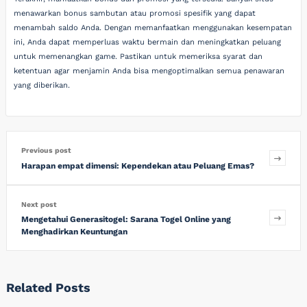
menawarkan bonus sambutan atau promosi spesifik yang dapat
menambah saldo Anda. Dengan memanfaatkan menggunakan kesempatan
ini, Anda dapat memperluas waktu bermain dan meningkatkan peluang
untuk memenangkan game. Pastikan untuk memeriksa syarat dan
ketentuan agar menjamin Anda bisa mengoptimalkan semua penawaran
yang diberikan.
Previous post
Harapan empat dimensi: Kependekan atau Peluang Emas?
Next post
Mengetahui Generasitogel: Sarana Togel Online yang
Menghadirkan Keuntungan
Related Posts