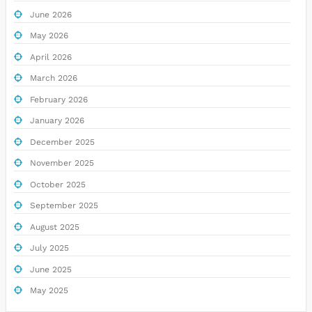
June 2026
May 2026
April 2026
March 2026
February 2026
January 2026
December 2025
November 2025
October 2025
September 2025
August 2025
July 2025
June 2025
May 2025