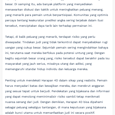
besar. Di samping itu, ada banyak platform yang menyediakan
menawarkan diskusi dan taktik untuk meningkatkan peluang menang,
yang menarik para pemain untuk berpartisipasi. Komunitas yang optimis
percaya tentang keakuratan prediksi angka sering terjebak dalam ilusi
tersebut, menciptakan daya tarik lain terhadap permainan ini.
Tetapi, di balik peluang yang menarik, terdapat risiko yang perlu
diwaspadai. Tindakan judi yang tidak terkontrol dapat menyebabkan rugi
uangan yang cukup besar. Sejumlah pemain sering mengindahkan bahaya
ini, terutama saat mereka berfokus pada potensi untung yang. Dengan
begitu sejumlah besar orang yang, risiko tersebut dapat berakhir pada isu
masyarakat yang jauh serius, misalnya utang dan adiksi, yang
memengaruhi standar hidup individu dan keluarga mereka.
Penting untuk mendekati Harapan 4D dalam sikap yang realistis. Pemain
harus menyadari batas dan kewajiban mereka, dan merekrut anggaran
yang sesuai tepat untuk berjudi. Pendekatan yang bijaksana dan informasi
yang dapat menolong meminimalisir risiko sambil tetap menikmati
nuansa senang dari judi. Dengan demikian, Harapan 4D bisa dipahami
sebagai peluang sekaligus tantangan, di mana keputusan yang bijaksana
adalah kunci utama untuk memanfaatkan judi ini secara positif.