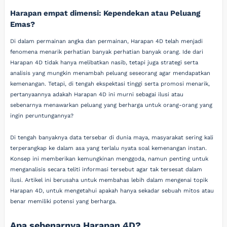
Harapan empat dimensi: Kependekan atau Peluang
Emas?
Di dalam permainan angka dan permainan, Harapan 4D telah menjadi
fenomena menarik perhatian banyak perhatian banyak orang. Ide dari
Harapan 4D tidak hanya melibatkan nasib, tetapi juga strategi serta
analisis yang mungkin menambah peluang seseorang agar mendapatkan
kemenangan. Tetapi, di tengah ekspektasi tinggi serta promosi menarik,
pertanyaannya adakah Harapan 4D ini murni sebagai ilusi atau
sebenarnya menawarkan peluang yang berharga untuk orang-orang yang
ingin peruntungannya?
Di tengah banyaknya data tersebar di dunia maya, masyarakat sering kali
terperangkap ke dalam asa yang terlalu nyata soal kemenangan instan.
Konsep ini memberikan kemungkinan menggoda, namun penting untuk
menganalisis secara teliti informasi tersebut agar tak tersesat dalam
ilusi. Artikel ini berusaha untuk membahas lebih dalam mengenai topik
Harapan 4D, untuk mengetahui apakah hanya sekadar sebuah mitos atau
benar memiliki potensi yang berharga.
Apa sebenarnya Harapan 4D?