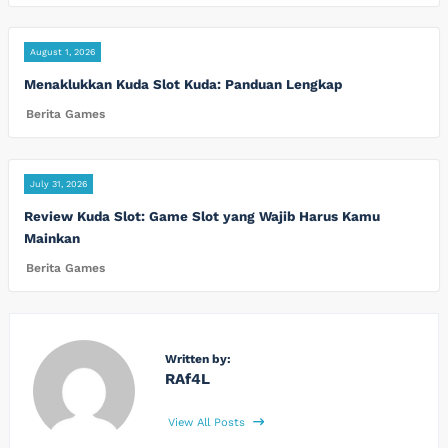
August 1, 2026
Menaklukkan Kuda Slot Kuda: Panduan Lengkap
Berita Games
July 31, 2026
Review Kuda Slot: Game Slot yang Wajib Harus Kamu
Mainkan
Berita Games
Written by:
RAf4L
View All Posts