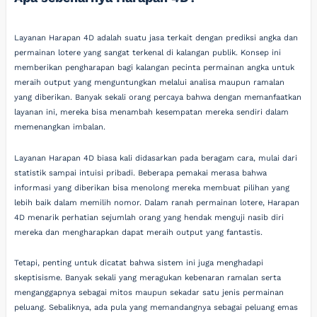
Layanan Harapan 4D adalah suatu jasa terkait dengan prediksi angka dan
permainan lotere yang sangat terkenal di kalangan publik. Konsep ini
memberikan pengharapan bagi kalangan pecinta permainan angka untuk
meraih output yang menguntungkan melalui analisa maupun ramalan
yang diberikan. Banyak sekali orang percaya bahwa dengan memanfaatkan
layanan ini, mereka bisa menambah kesempatan mereka sendiri dalam
memenangkan imbalan.
Layanan Harapan 4D biasa kali didasarkan pada beragam cara, mulai dari
statistik sampai intuisi pribadi. Beberapa pemakai merasa bahwa
informasi yang diberikan bisa menolong mereka membuat pilihan yang
lebih baik dalam memilih nomor. Dalam ranah permainan lotere, Harapan
4D menarik perhatian sejumlah orang yang hendak menguji nasib diri
mereka dan mengharapkan dapat meraih output yang fantastis.
Tetapi, penting untuk dicatat bahwa sistem ini juga menghadapi
skeptisisme. Banyak sekali yang meragukan kebenaran ramalan serta
menganggapnya sebagai mitos maupun sekadar satu jenis permainan
peluang. Sebaliknya, ada pula yang memandangnya sebagai peluang emas