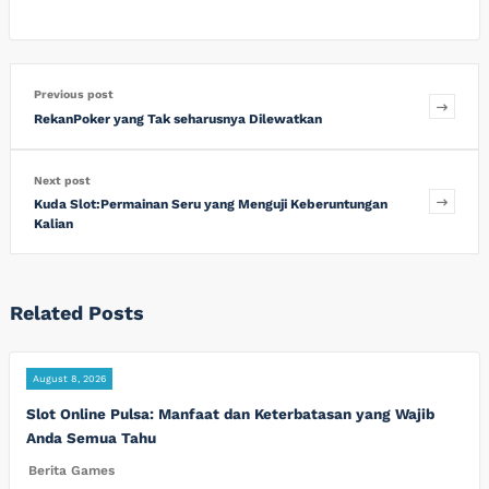
Previous post
RekanPoker yang Tak seharusnya Dilewatkan
Next post
Kuda Slot:Permainan Seru yang Menguji Keberuntungan
Kalian
Related Posts
August 8, 2026
Slot Online Pulsa: Manfaat dan Keterbatasan yang Wajib
Anda Semua Tahu
Berita Games