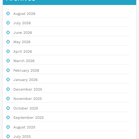
August 2026
July 2026
June 2026
May 2026
April 2026
March 2026
February 2026
January 2026
December 2025
November 2025
October 2025
September 2025
August 2025
July 2025