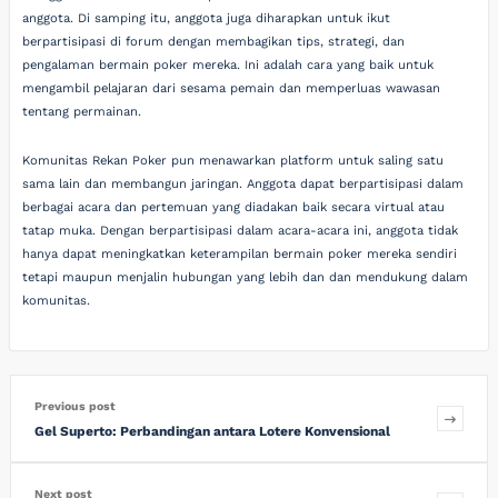
anggota. Di samping itu, anggota juga diharapkan untuk ikut
berpartisipasi di forum dengan membagikan tips, strategi, dan
pengalaman bermain poker mereka. Ini adalah cara yang baik untuk
mengambil pelajaran dari sesama pemain dan memperluas wawasan
tentang permainan.
Komunitas Rekan Poker pun menawarkan platform untuk saling satu
sama lain dan membangun jaringan. Anggota dapat berpartisipasi dalam
berbagai acara dan pertemuan yang diadakan baik secara virtual atau
tatap muka. Dengan berpartisipasi dalam acara-acara ini, anggota tidak
hanya dapat meningkatkan keterampilan bermain poker mereka sendiri
tetapi maupun menjalin hubungan yang lebih dan dan mendukung dalam
komunitas.
Previous post
Gel Superto: Perbandingan antara Lotere Konvensional
Next post