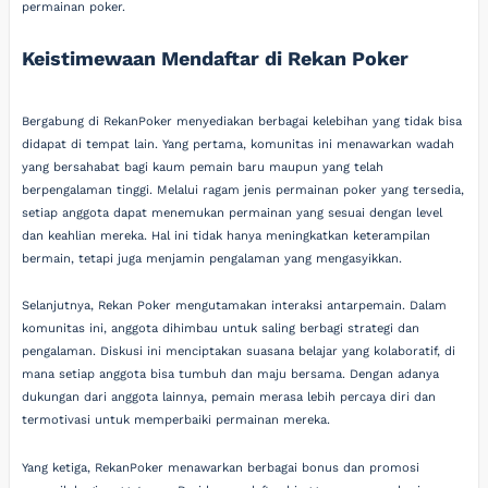
permainan poker.
Keistimewaan Mendaftar di Rekan Poker
Bergabung di RekanPoker menyediakan berbagai kelebihan yang tidak bisa
didapat di tempat lain. Yang pertama, komunitas ini menawarkan wadah
yang bersahabat bagi kaum pemain baru maupun yang telah
berpengalaman tinggi. Melalui ragam jenis permainan poker yang tersedia,
setiap anggota dapat menemukan permainan yang sesuai dengan level
dan keahlian mereka. Hal ini tidak hanya meningkatkan keterampilan
bermain, tetapi juga menjamin pengalaman yang mengasyikkan.
Selanjutnya, Rekan Poker mengutamakan interaksi antarpemain. Dalam
komunitas ini, anggota dihimbau untuk saling berbagi strategi dan
pengalaman. Diskusi ini menciptakan suasana belajar yang kolaboratif, di
mana setiap anggota bisa tumbuh dan maju bersama. Dengan adanya
dukungan dari anggota lainnya, pemain merasa lebih percaya diri dan
termotivasi untuk memperbaiki permainan mereka.
Yang ketiga, RekanPoker menawarkan berbagai bonus dan promosi