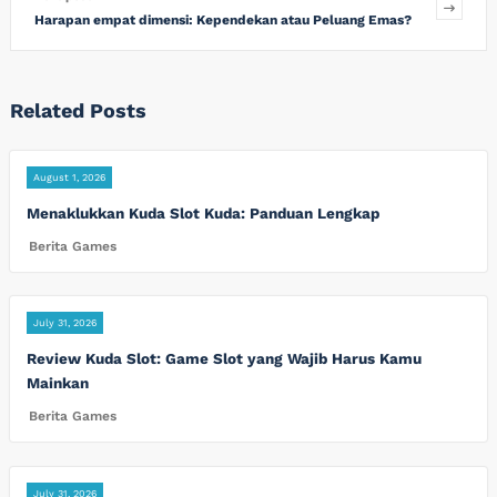
Harapan empat dimensi: Kependekan atau Peluang Emas?
Related Posts
August 1, 2026
Menaklukkan Kuda Slot Kuda: Panduan Lengkap
Berita Games
July 31, 2026
Review Kuda Slot: Game Slot yang Wajib Harus Kamu
Mainkan
Berita Games
July 31, 2026