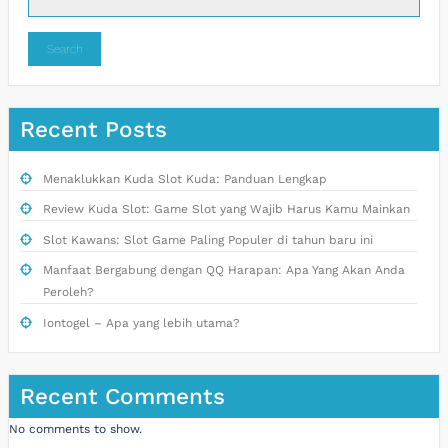
Search
Recent Posts
Menaklukkan Kuda Slot Kuda: Panduan Lengkap
Review Kuda Slot: Game Slot yang Wajib Harus Kamu Mainkan
Slot Kawans: Slot Game Paling Populer di tahun baru ini
Manfaat Bergabung dengan QQ Harapan: Apa Yang Akan Anda
Peroleh?
Iontogel – Apa yang lebih utama?
Recent Comments
No comments to show.