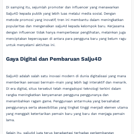
Di samping itu, sejumlah promoter dan influencer yang menawarkan
Salju4D kepada publik yang lebih luas melalui media sosial. Dengan
metode promosi yang inovatif, tren ini membantu dalam meningkatkan
popularitas dan mengenalkan salju4d kepada kelompok baru. Kerjasama
dengan influencer tidak hanya memperbesar penglihatan, melainkan juga
menciptakan kepercayaan di antara para pengguna baru yang belum ragu
untuk menyelami aktivitas ini.
Gaya Digital dan Pembaruan Salju4D
Salju4D adalah salah satu inovasi modern di dunia digitalisasi yang mana
memberikan sensasi bermain-main yang lebih lagi interaktif dan menarik.
Di era digital, situs tersebut telah mengadopsi teknologi terkini dalam
rangka meningkatkan kenyamanan pengguna penggunanya dan
menambahkan ragam game. Penggunaan antarmuka yang bersahabat
penggunanya serta aksesibilitas yang tingkat tinggi menjadi elemen utama
yang menggait ketertarikan pemain baru yang baru dan menjaga pemain
lama.
Selain itu, salju4d juga terus beradaptasi terhadap perkembangan