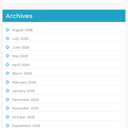
Archives
August 2026
July 2026
June 2026
May 2026
April 2026
March 2026
February 2026
January 2026
December 2025
November 2025
October 2025
September 2025