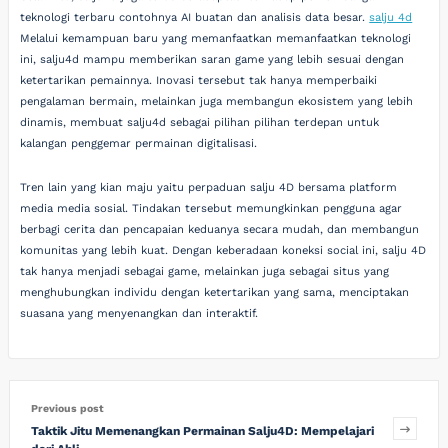
teknologi terbaru contohnya AI buatan dan analisis data besar.
salju 4d
Melalui kemampuan baru yang memanfaatkan memanfaatkan teknologi
ini, salju4d mampu memberikan saran game yang lebih sesuai dengan
ketertarikan pemainnya. Inovasi tersebut tak hanya memperbaiki
pengalaman bermain, melainkan juga membangun ekosistem yang lebih
dinamis, membuat salju4d sebagai pilihan pilihan terdepan untuk
kalangan penggemar permainan digitalisasi.
Tren lain yang kian maju yaitu perpaduan salju 4D bersama platform
media media sosial. Tindakan tersebut memungkinkan pengguna agar
berbagi cerita dan pencapaian keduanya secara mudah, dan membangun
komunitas yang lebih kuat. Dengan keberadaan koneksi social ini, salju 4D
tak hanya menjadi sebagai game, melainkan juga sebagai situs yang
menghubungkan individu dengan ketertarikan yang sama, menciptakan
suasana yang menyenangkan dan interaktif.
Previous post
Taktik Jitu Memenangkan Permainan Salju4D: Mempelajari