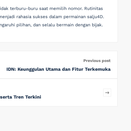
 tidak terburu-buru saat memilih nomor. Rutinitas
menjadi rahasia sukses dalam permainan salju4D.
ruhi pilihan, dan selalu bermain dengan bijak.
Previous post
IDN: Keunggulan Utama dan Fitur Terkemuka
 serta Tren Terkini