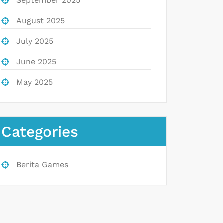
September 2025
August 2025
July 2025
June 2025
May 2025
Categories
Berita Games