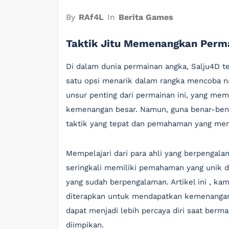
By
RAf4L
In
Berita Games
Taktik Jitu Memenangkan Perma
Di dalam dunia permainan angka, Salju4D te
satu opsi menarik dalam rangka mencoba n
unsur penting dari permainan ini, yang m
kemenangan besar. Namun, guna benar-ben
taktik yang tepat dan pemahaman yang me
Mempelajari dari para ahli yang berpengala
seringkali memiliki pemahaman yang unik 
yang sudah berpengalaman. Artikel ini , kam
diterapkan untuk mendapatkan kemenangan d
dapat menjadi lebih percaya diri saat berm
diimpikan.