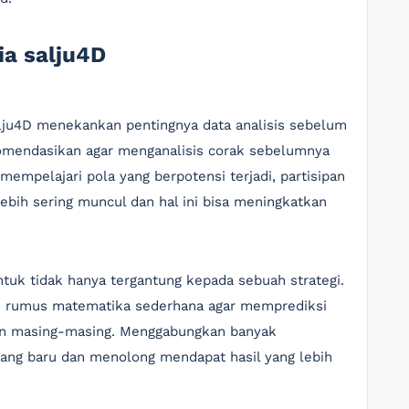
ia salju4D
lju4D menekankan pentingnya data analisis sebelum
omendasikan agar menganalisis corak sebelumnya
empelajari pola yang berpotensi terjadi, partisipan
ebih sering muncul dan hal ini bisa meningkatkan
tuk tidak hanya tergantung kepada sebuah strategi.
n rumus matematika sederhana agar memprediksi
an masing-masing. Menggabungkan banyak
ang baru dan menolong mendapat hasil yang lebih