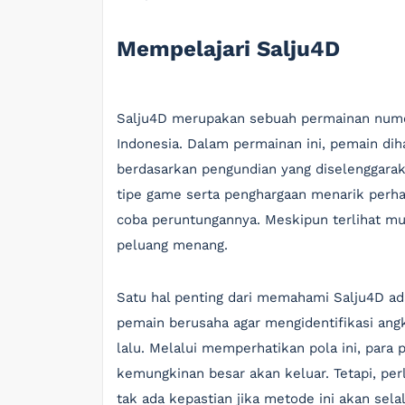
Mempelajari Salju4D
Salju4D merupakan sebuah permainan numer
Indonesia. Dalam permainan ini, pemain d
berdasarkan pengundian yang diselenggarak
tipe game serta penghargaan menarik perhat
coba peruntungannya. Meskipun terlihat mu
peluang menang.
Satu hal penting dari memahami Salju4D a
pemain berusaha agar mengidentifikasi ang
lalu. Melalui memperhatikan pola ini, par
kemungkinan besar akan keluar. Tetapi, per
tak ada kepastian jika metode ini akan sela