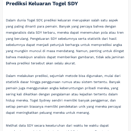
Prediksi Keluaran Togel SDY
Dalam dunia Togel SDY, prediksi keluaran merupakan salah satu aspek
yang paling dinanti para pemain. Banyak yang percaya bahwa dengan
menganalisis data SDY terbaru, mereka dapat menemukan pola atau tren
yang berulang. Pengeluaran SDY sebelumnya serta statistik dari hasil
sebelumnya dapat menjadi petunjuk berharga untuk memprediksi angka
yang mungkin muncul di masa mendatang. Namun, penting untuk diingat
bahwa meskipun analisis dapat memberikan gambaran, tidak ada jaminan
bahwa prediksi tersebut akan selalu akurat.
Dalam melakukan prediksi, sejumlah metode bisa digunakan, mulai dari
statistik dasar hingga penggunaan rumus atau sistem tertentu. Banyak
pemain juga menggunakan angka keberuntungan pribadi mereka, yang
sering kali dikaitkan dengan pengalaman atau kejadian tertentu dalam
hidup mereka. Togel Sydney sendiri memiliki banyak penggemar, dan
setiap pemain biasanya memiliki pendekatan unik yang mereka percayai
dapat meningkatkan peluang mereka untuk menang.
Melihat data SDY secara keseluruhan dari waktu ke waktu dapat