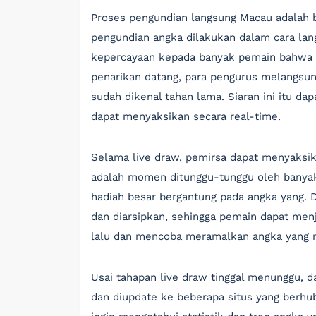
Proses pengundian langsung Macau adalah ba
pengundian angka dilakukan dalam cara la
kepercayaan kepada banyak pemain bahwa h
penarikan datang, para pengurus melangsu
sudah dikenal tahan lama. Siaran ini itu da
dapat menyaksikan secara real-time.
Selama live draw, pemirsa dapat menyaksika
adalah momen ditunggu-tunggu oleh banyak
hadiah besar bergantung pada angka yang. D
dan diarsipkan, sehingga pemain dapat menj
lalu dan mencoba meramalkan angka yang 
Usai tahapan live draw tinggal menunggu, 
dan diupdate ke beberapa situs yang berhub