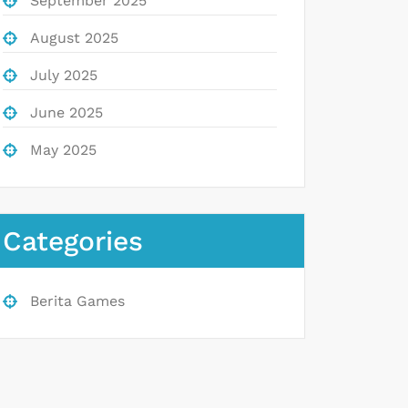
September 2025
August 2025
July 2025
June 2025
May 2025
Categories
Berita Games