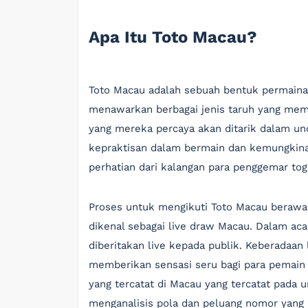
Apa Itu Toto Macau?
Toto Macau adalah sebuah bentuk permainan
menawarkan berbagai jenis taruh yang m
yang mereka percaya akan ditarik dalam un
kepraktisan dalam bermain dan kemungkina
perhatian dari kalangan para penggemar tog
Proses untuk mengikuti Toto Macau berawa
dikenal sebagai live draw Macau. Dalam aca
diberitakan live kepada publik. Keberadaan
memberikan sensasi seru bagi para pemain 
yang tercatat di Macau yang tercatat pada 
menganalisis pola dan peluang nomor yang 