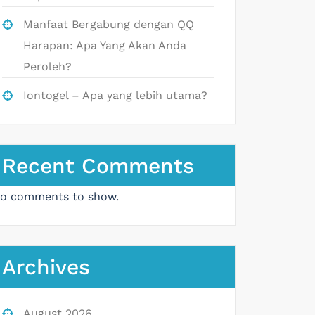
Manfaat Bergabung dengan QQ
Harapan: Apa Yang Akan Anda
Peroleh?
Iontogel – Apa yang lebih utama?
Recent Comments
o comments to show.
Archives
August 2026