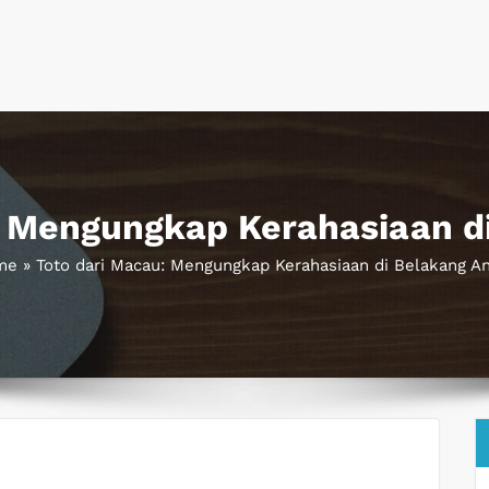
: Mengungkap Kerahasiaan d
me
»
Toto dari Macau: Mengungkap Kerahasiaan di Belakang A