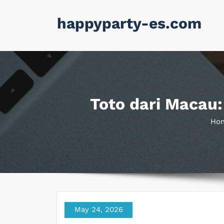
Skip
happyparty-es.com
to
content
Toto dari Macau
Ho
May 24, 2026