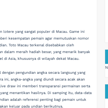
 lotere yang sangat populer di Macau. Game ini
emberi kesempatan pemain agar memutuskan nomor
dian. Toto Macau terkenal disebabkan oleh
n dalam meraih hadiah besar, yang menarik banyak
el di Asia, khususnya di wilayah dekat Macau.
N
l dengan pengundian angka secara langsung yang
ra ini, angka-angka yang diundi secara acak akan
 live draw ini memberi transparansi permainan serta
yang menantikan hasilnya. Di samping itu, data-data
undian adalah referensi penting bagi pemain untuk
akan keluar pada undian berikutnya.