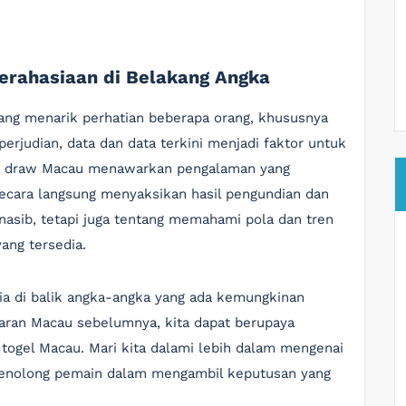
erahasiaan di Belakang Angka
ang menarik perhatian beberapa orang, khususnya
erjudian, data dan data terkini menjadi faktor untuk
ve draw Macau menawarkan pengalaman yang
ecara langsung menyaksikan hasil pengundian dan
 nasib, tetapi juga tentang memahami pola dan tren
ang tersedia.
asia di balik angka-angka yang ada kemungkinan
aran Macau sebelumnya, kita dapat berupaya
togel Macau. Mari kita dalami lebih dalam mengenai
menolong pemain dalam mengambil keputusan yang