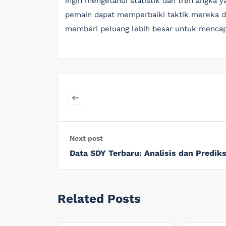
ingin mengetahui statistik dan tren angka 
pemain dapat memperbaiki taktik mereka d
memberi peluang lebih besar untuk menca
Next post
Data SDY Terbaru: Analisis dan Prediks
Related Posts