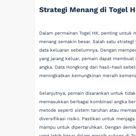
Strategi Menang di Togel 
Dalam permainan Togel HK, penting untuk me
menang semakin besar. Salah satu strategi 
data keluaran sebelumnya. Dengan memperh
yang jarang keluar, pemain dapat membuat 
angka. Data Hongkong dari hasil-hasil seb
meningkatkan kemungkinan meraih kemena
Selanjutnya, pemain disarankan untuk tidak
memasukkan berbagai kombinasi angka berd
metode seperti sistem taruhan atau mema
diversifikasi risiko. Pastikan untuk menjag
mampu untuk dipertaruhkan. Dengan demikian
yang lebih besar dalam meraih sukses di To