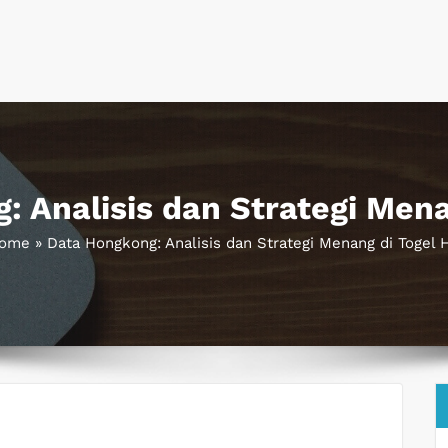
: Analisis dan Strategi Mena
ome
»
Data Hongkong: Analisis dan Strategi Menang di Togel 