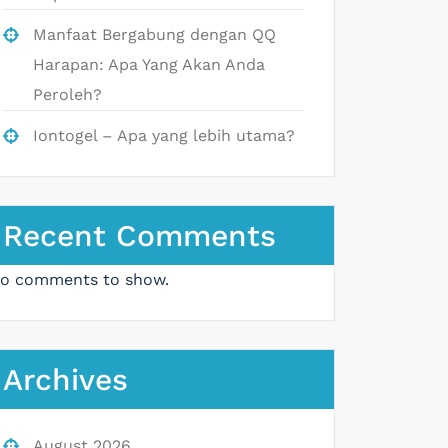
Manfaat Bergabung dengan QQ
Harapan: Apa Yang Akan Anda
Peroleh?
Iontogel – Apa yang lebih utama?
Recent Comments
o comments to show.
Archives
August 2026