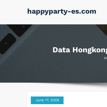
Skip
happyparty-es.com
to
content
Data Hongkong
H
June 17, 2026