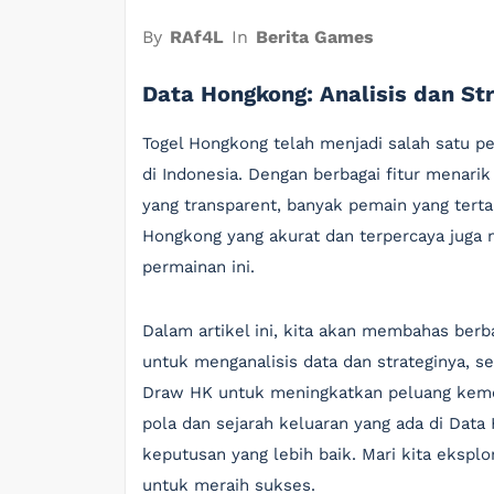
By
RAf4L
In
Berita Games
Data Hongkong: Analisis dan St
Togel Hongkong telah menjadi salah satu pe
di Indonesia. Dengan berbagai fitur menari
yang transparent, banyak pemain yang ter
Hongkong yang akurat dan terpercaya juga m
permainan ini.
Dalam artikel ini, kita akan membahas berb
untuk menganalisis data dan strateginya, s
Draw HK untuk meningkatkan peluang kem
pola dan sejarah keluaran yang ada di Da
keputusan yang lebih baik. Mari kita ekspl
untuk meraih sukses.