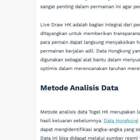
sangat penting dalam permainan ini agar p
Live Draw HK adalah bagian integral dari pe
ditayangkan untuk memberikan transparans
para pemain dapat langsung menyaksikan h
permainan berjalan adil. Data Hongkong yan
digunakan sebagai alat bantu dalam menyusu
optimis dalam merencanakan taruhan mere
Metode Analisis Data
Metode analisis data Togel HK merupakan l
hasil keluaran sebelumnya.
Data Hongkong
dapat mengidentifikasi angka-angka yang s
Data ini bisa didapat melalui sumber resm