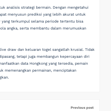
tuk analisis strategi bermain. Dengan mengetahui
pat menyusun prediksi yang lebih akurat untuk
aw yang terkumpul selama periode tertentu bisa
ola angka, serta membantu dalam merumuskan
ive draw dan keluaran togel sangatlah krusial. Tidak
ipasang, tetapi juga membangun kepercayaan diri
anfaatkan data Hongkong yang tersedia, pemain
uk memenangkan permainan, menciptakan
gkan.
Previous post