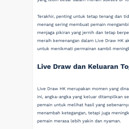
Terakhir, penting untuk tetap tenang dan t
menang sering membuat pemain mengambil 
menjaga pikiran yang jernih dan tetap berp
meraih kemenangan dalam Live Draw HK aka
untuk menikmati permainan sambil mening
Live Draw dan Keluaran To
Live Draw HK merupakan momen yang dinan
ini, angka-angka yang keluar ditampilkan 
pemain untuk melihat hasil yang sebenarny
menambah ketegangan, tetapi juga meningk
pemain merasa lebih yakin dan nyaman.