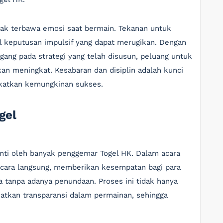
idak terbawa emosi saat bermain. Tekanan untuk
keputusan impulsif yang dapat merugikan. Dengan
egang pada strategi yang telah disusun, peluang untuk
n meningkat. Kesabaran dan disiplin adalah kunci
katkan kemungkinan sukses.
gel
ti oleh banyak penggemar Togel HK. Dalam acara
secara langsung, memberikan kesempatan bagi para
a tanpa adanya penundaan. Proses ini tidak hanya
atkan transparansi dalam permainan, sehingga